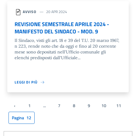
AVVISO
20 APR 2024
REVISIONE SEMESTRALE APRILE 2024 -
MANIFESTO DEL SINDACO - MOD. 9
Il Sindaco, visti gli art. 18 e 39 del T.U. 20 marzo 1967,
n 223, rende noto che da oggi e fino al 20 corrente
mese sono depositati nell'Ufficio comunale gli
elenchi predisposti dall'Ufficiale...
LEGGI DI PIÙ
‹
1
...
7
8
9
10
11
Pagina precedente
Pagina
12