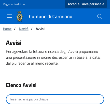
Accedi all'area personale
Regione Puglia
Comune di Carmiano
Ti trovi in:
Home
/
Novità
/
Avvisi
Avvisi - Comune di Carmiano
Avvisi
Per agevolare la lettura e ricerca degli Avvisi proponiamo
una presentazione in ordine decrescente in base alla data,
dal più recente al meno recente.
Elenco Avvisi
Cerca per testo