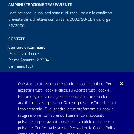
AMMINISTRAZIONE TRASPARENTE
I dati personali pubblicati sono riutilizzabili solo alle condizioni
previste dalla direttiva comunitaria 2003/98/CE e dal d.lgs.
36/2006
CONTATTI
Comune di Carmiano
Provincia di Lecce
Piazza Assunta, 2 73041
Carmiano (LE)
Telefono: 0832 600001
Questo sito utilizza cookie tecnici e cookie analitici. Per
Posta Elettronica Certificata:
accettare tutti i cookie, clicca su 'Accetta tutti i cookie'.
protocollo.comunecarmiano@pec.rupar.puglia.it
Per proseguire la navigazione senza abilitare i cookie
analitici clicca sul pulsante 'X' o sul pulsante 'Accetta solo
URP - Ufficio Relazioni con il Pubblico
i cookie tecnici'. Puoi gestire le tue preferenze sui cookie
in ogni momento riaprendo il banner con l'apposito
pulsante 'Impostazioni cookie' e salvandole cliccando sul
pulsante 'Conferma le scelte'. Per vedere la Cookie Policy
Link utili