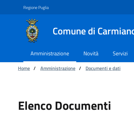
Navigazione
Salta al contenuto
Regione Puglia
Comune di Carmian
Amministrazione
Novità
Servizi
Ti trovi in:
Home
/
Amministrazione
/
Documenti e dati
Elenco Documenti - Comu
Elenco Documenti