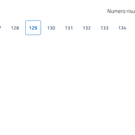
Numero risul
7
128
129
130
131
132
133
134