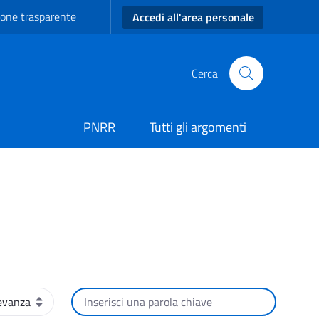
one trasparente
Accedi all'area personale
Cerca
PNRR
Tutti gli argomenti
namento
Cerca per testo