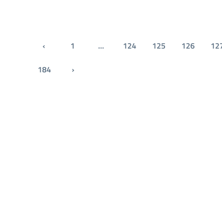
‹
1
...
124
125
126
12
Pagina precedente
184
›
Pagina successiva