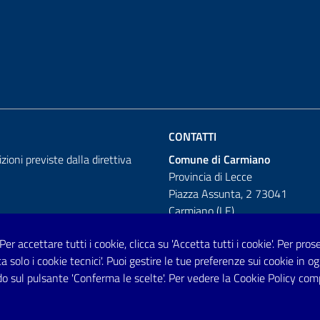
CONTATTI
izioni previste dalla direttiva
Comune di Carmiano
Provincia di Lecce
Piazza Assunta, 2 73041
Carmiano (LE)
Telefono: 0832 600001
 Per accettare tutti i cookie, clicca su 'Accetta tutti i cookie'. Per pro
tta solo i cookie tecnici'. Puoi gestire le tue preferenze sui cookie i
Posta Elettronica Certificata:
o sul pulsante 'Conferma le scelte'. Per vedere la Cookie Policy com
protocollo.comunecarmiano@pec.