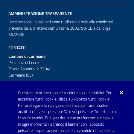
AMMINISTRAZIONE TRASPARENTE
I dati personali pubblicati sono riutilizzabili solo alle condizioni
previste dalla direttiva comunitaria 2003/98/CE e dal d.lgs.
36/2006
CONTATTI
Comune di Carmiano
Provincia di Lecce
Piazza Assunta, 2 73041
Carmiano (LE)
Telefono: 0832 600001
Questo sito utilizza cookie tecnici e cookie analitici. Per
Posta Elettronica Certificata:
accettare tutti i cookie, clicca su 'Accetta tutti i cookie'.
protocollo.comunecarmiano@pec.rupar.puglia.it
Per proseguire la navigazione senza abilitare i cookie
analitici clicca sul pulsante 'X' o sul pulsante 'Accetta solo
URP - Ufficio Relazioni con il Pubblico
i cookie tecnici'. Puoi gestire le tue preferenze sui cookie
in ogni momento riaprendo il banner con l'apposito
pulsante 'Impostazioni cookie' e salvandole cliccando sul