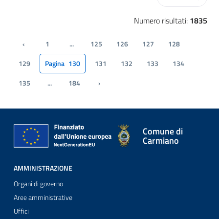
Numero risultati:
1835
‹
1
...
125
126
127
128
Pagina precedente
129
Pagina
130
131
132
133
134
135
...
184
›
Pagina successiva
Comune di
Carmiano
AMMINISTRAZIONE
Organi di governo
Aree amministrative
Uffici