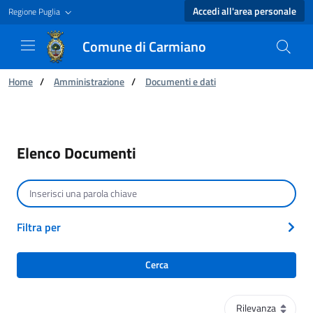
Accedi all'area personale
Regione Puglia
Comune di Carmiano
Ti trovi in:
Home
/
Amministrazione
/
Documenti e dati
Elenco Documenti - Comune di Carmiano
Elenco Documenti
Cerca per testo
Filtra per
Cerca
Ordinamento