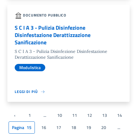
DOCUMENTO PUBBLICO
S C I A 3 - Pulizia Disinfezione
Disinfestazione Derattizzazione
Sanificazione
S C I A 3 - Pulizia Disinfezione Disinfestazione
Derattizzazione Sanificazione
Modulistica
LEGGI DI PIÙ
‹
1
...
10
11
12
13
14
Pagina precedente
Pagina
15
16
17
18
19
20
...