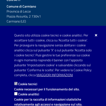
Comune di Carmiano
Provincia di Lecce
Piazza Assunta, 2 73041
Carmiano (LE)
Telefono: 0832 600001
Questo sito utilizza cookie tecnici e cookie analitici. Per
Posta Elettronica Certificata:
accettare tutti i cookie, clicca su 'Accetta tutti i cookie'.
protocollo.comunecarmiano@pec.rupar.puglia.it
Per proseguire la navigazione senza abilitare i cookie
analitici clicca sul pulsante 'X' o sul pulsante 'Accetta solo
URP - Ufficio Relazioni con il Pubblico
i cookie tecnici'. Puoi gestire le tue preferenze sui cookie
in ogni momento riaprendo il banner con l'apposito
pulsante 'Impostazioni cookie' e salvandole cliccando sul
pulsante 'Conferma le scelte'. Per vedere la Cookie Policy
Link utili
completa, clicca
MAGGIORI INFORMAZIONI
Informativa privacy
Cookie tecnici
Dichiarazione di accessibilità
Cookie necessari per il funzionamento del sito.
Cookie analitici
Note legali
Cookie per la raccolta di informazioni statistiche
relativamente agli accessi e navigazione sul sito.