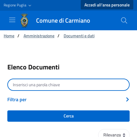
Accedi all'area personale
Regione Puglia
Comune di Carmiano
Ti trovi in:
Home
/
Amministrazione
/
Documenti e dati
Elenco Documenti - Comune di Carmiano
Elenco Documenti
Cerca per testo
Filtra per
Cerca
Ordinamento