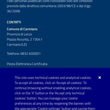
I dati personali pubblicati sono riutilizzabili solo alle condizioni
previste dalla direttiva comunitaria 2003/98/CE e dal d.lgs.
36/2006
CONTATTI
Comune di Carmiano
Provincia di Lecce
Piazza Assunta, 2 73041
Carmiano (LE)
Telefono: 0832 600001
Posta Elettronica Certificata:
protocollo.comunecarmiano@pec.rupar.puglia.it
This site uses technical cookies and analytical cookies.
URP - Ufficio Relazioni con il Pubblico
To accept all cookies, click on 'Accept all cookies'. To
continue browsing without enabling analytical cookies,
FOLLOW US ON
click on the 'X' button or the 'Accept only technical
Youtube
cookies' button. You can manage your cookie
preferences at any time by reopening the banner with
the appropriate 'Cookie settings' button and saving them