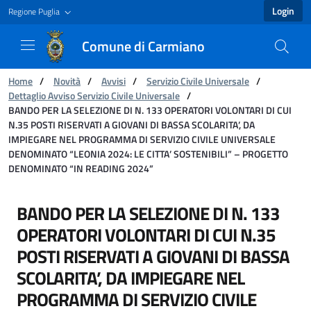
Login
Regione Puglia
Comune di Carmiano
You are:
Home
/
Novità
/
Avvisi
/
Servizio Civile Universale
/
Dettaglio Avviso Servizio Civile Universale
/
BANDO PER LA SELEZIONE DI N. 133 OPERATORI VOLONTARI DI CUI
N.35 POSTI RISERVATI A GIOVANI DI BASSA SCOLARITA’, DA
IMPIEGARE NEL PROGRAMMA DI SERVIZIO CIVILE UNIVERSALE
DENOMINATO “LEONIA 2024: LE CITTA’ SOSTENIBILI” – PROGETTO
DENOMINATO “IN READING 2024”
BANDO PER LA SELEZIONE DI N. 133 OPERATO
BANDO PER LA SELEZIONE DI N. 133
OPERATORI VOLONTARI DI CUI N.35
POSTI RISERVATI A GIOVANI DI BASSA
SCOLARITA’, DA IMPIEGARE NEL
PROGRAMMA DI SERVIZIO CIVILE