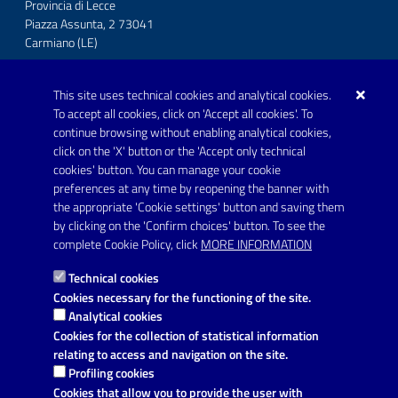
Provincia di Lecce
Piazza Assunta, 2 73041
Carmiano (LE)
Telefono: 0832 600001
This site uses technical cookies and analytical cookies.
Posta Elettronica Certificata:
To accept all cookies, click on 'Accept all cookies'. To
protocollo.comunecarmiano@pec.rupar.puglia.it
continue browsing without enabling analytical cookies,
click on the 'X' button or the 'Accept only technical
URP - Ufficio Relazioni con il Pubblico
cookies' button. You can manage your cookie
preferences at any time by reopening the banner with
the appropriate 'Cookie settings' button and saving them
by clicking on the 'Confirm choices' button. To see the
Link utili
complete Cookie Policy, click
MORE INFORMATION
Informativa privacy
Technical cookies
Dichiarazione di accessibilità
Cookies necessary for the functioning of the site.
Analytical cookies
Note legali
Cookies for the collection of statistical information
relating to access and navigation on the site.
Domande frequenti
Profiling cookies
Cookies that allow you to provide the user with
Richiesta di assistenza