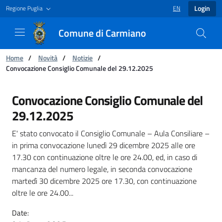
Login
Regione Puglia
EN
LANGUAGE SELECT
Comune di Carmiano
You are:
Home
/
Novità
/
Notizie
/
Convocazione Consiglio Comunale del 29.12.2025
Convocazione Consiglio Comunale del 29.12.
Convocazione Consiglio Comunale del
29.12.2025
E' stato convocato il Consiglio Comunale – Aula Consiliare –
in prima convocazione lunedì 29 dicembre 2025 alle ore
17.30 con continuazione oltre le ore 24.00, ed, in caso di
mancanza del numero legale, in seconda convocazione
martedì 30 dicembre 2025 ore 17.30, con continuazione
oltre le ore 24.00...
Date: