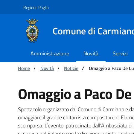
Navigation
Skip to Content
Regione Puglia
Comune di Carmian
Amministrazione
Novità
Servizi
You are:
Home
/
Novità
/
Notizie
/
Omaggio a Paco De Lu
Omaggio a Paco De Lucia
Omaggio a Paco De 
Spettacolo organizzato dal Comune di Carmiano e d
omaggiare il grande chitarrista compositore di Flam
scomparsa. L’evento, patrocinato dall’Ambasciata di 
esclusiva nel Salento con la direzione artistica del 