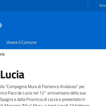
Amm
o
Vivere il Comune
cia
 - Comune di Carmiano
Lucia
alla “Compagnia Mura di Flamenco Andaluso” per
enco Paco de Lucia nel 12° anniversario della sua
Spagna e dalla Provincia di Lecce e presentato in
prof. Massimo “Max” Mura, si terrà lunedì 23 febbraio