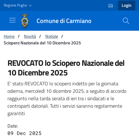
Login
Regione Puglia
EN
LANGUAGE SELECT
Comune di Carmiano
You are:
Home
/
Novità
/
Notizie
/
Sciopero Nazionale del 10 Dicembre 2025
Sciopero Nazionale del 10 Dicembre 2025 - C
REVOCATO lo Sciopero Nazionale del
10 Dicembre 2025
E' stato REVOCATO lo sciopero indetto per la giornata
odierna, mercoledì 10 dicembre 2025, a seguito di accordo
raggiunto nella tarda serata di ieri tra i sindacati e le
controparti datoriali. Tutti i servizi saranno regolarmente
garantiti
Date:
09 Dec 2025