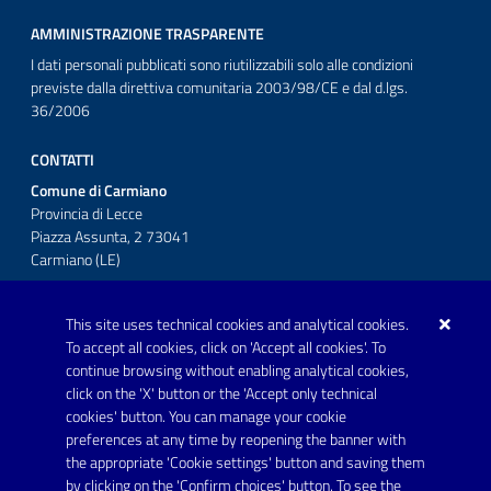
AMMINISTRAZIONE TRASPARENTE
I dati personali pubblicati sono riutilizzabili solo alle condizioni
previste dalla direttiva comunitaria 2003/98/CE e dal d.lgs.
36/2006
CONTATTI
Comune di Carmiano
Provincia di Lecce
Piazza Assunta, 2 73041
Carmiano (LE)
Telefono: 0832 600001
This site uses technical cookies and analytical cookies.
Posta Elettronica Certificata:
To accept all cookies, click on 'Accept all cookies'. To
protocollo.comunecarmiano@pec.rupar.puglia.it
continue browsing without enabling analytical cookies,
click on the 'X' button or the 'Accept only technical
URP - Ufficio Relazioni con il Pubblico
cookies' button. You can manage your cookie
preferences at any time by reopening the banner with
the appropriate 'Cookie settings' button and saving them
by clicking on the 'Confirm choices' button. To see the