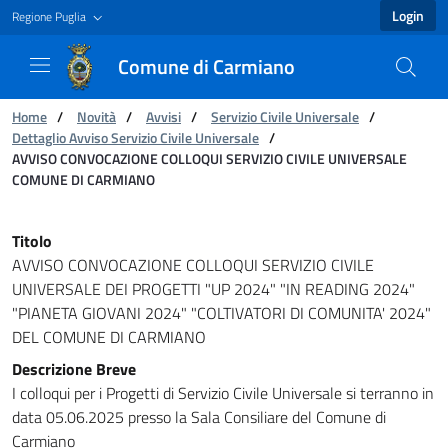
Login
Regione Puglia
Comune di Carmiano
You are:
Home
/
Novità
/
Avvisi
/
Servizio Civile Universale
/
Dettaglio Avviso Servizio Civile Universale
/
AVVISO CONVOCAZIONE COLLOQUI SERVIZIO CIVILE UNIVERSALE
COMUNE DI CARMIANO
AVVISO CONVOCAZIONE COLLOQUI SERVIZIO C
Titolo
AVVISO CONVOCAZIONE COLLOQUI SERVIZIO CIVILE
UNIVERSALE DEI PROGETTI "UP 2024" "IN READING 2024"
"PIANETA GIOVANI 2024" "COLTIVATORI DI COMUNITA' 2024"
DEL COMUNE DI CARMIANO
Descrizione Breve
I colloqui per i Progetti di Servizio Civile Universale si terranno in
data 05.06.2025 presso la Sala Consiliare del Comune di
Carmiano