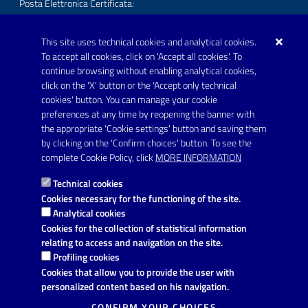
Posta Elettronica Certificata:
protocollo.comunecarmiano@pec.rupar.puglia.it
This site uses technical cookies and analytical cookies.
URP - Ufficio Relazioni con il Pubblico
To accept all cookies, click on 'Accept all cookies'. To
continue browsing without enabling analytical cookies,
FOLLOW US ON
click on the 'X' button or the 'Accept only technical
Youtube
cookies' button. You can manage your cookie
preferences at any time by reopening the banner with
the appropriate 'Cookie settings' button and saving them
by clicking on the 'Confirm choices' button. To see the
Link utili
complete Cookie Policy, click
MORE INFORMATION
Informativa privacy
Technical cookies
Dichiarazione di accessibilità
Cookies necessary for the functioning of the site.
Analytical cookies
Note legali
Cookies for the collection of statistical information
relating to access and navigation on the site.
Domande frequenti
Profiling cookies
Cookies that allow you to provide the user with
Richiesta di assistenza
personalized content based on his navigation.
Segnalazione disservizio
CONFIRM YOUR CHOICES