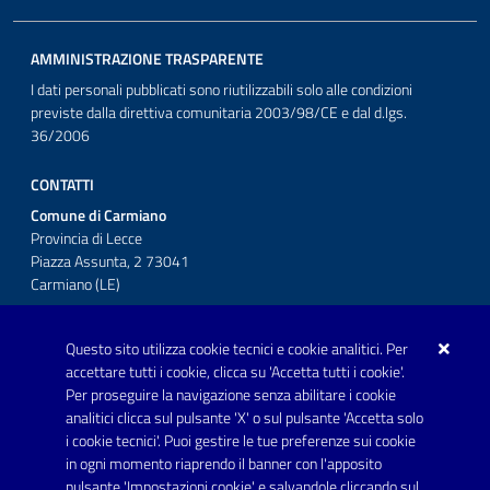
AMMINISTRAZIONE TRASPARENTE
I dati personali pubblicati sono riutilizzabili solo alle condizioni
previste dalla direttiva comunitaria 2003/98/CE e dal d.lgs.
36/2006
CONTATTI
Comune di Carmiano
Provincia di Lecce
Piazza Assunta, 2 73041
Carmiano (LE)
Telefono: 0832 600001
Questo sito utilizza cookie tecnici e cookie analitici. Per
Posta Elettronica Certificata:
accettare tutti i cookie, clicca su 'Accetta tutti i cookie'.
protocollo.comunecarmiano@pec.rupar.puglia.it
Per proseguire la navigazione senza abilitare i cookie
analitici clicca sul pulsante 'X' o sul pulsante 'Accetta solo
URP - Ufficio Relazioni con il Pubblico
i cookie tecnici'. Puoi gestire le tue preferenze sui cookie
in ogni momento riaprendo il banner con l'apposito
pulsante 'Impostazioni cookie' e salvandole cliccando sul