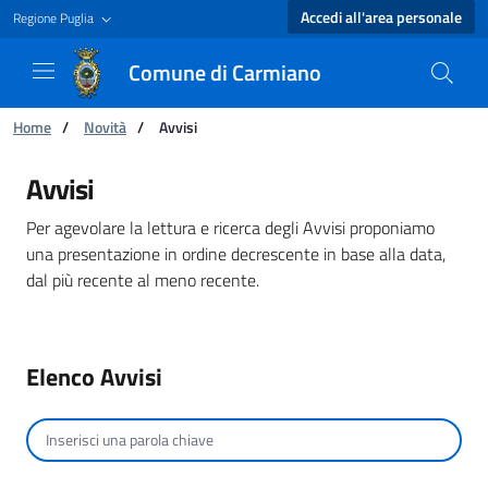
Accedi all'area personale
Regione Puglia
Comune di Carmiano
Ti trovi in:
Home
/
Novità
/
Avvisi
Avvisi - Comune di Carmiano
Avvisi
Per agevolare la lettura e ricerca degli Avvisi proponiamo
una presentazione in ordine decrescente in base alla data,
dal più recente al meno recente.
Elenco Avvisi
Cerca per testo