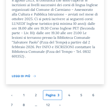
8 agosto 2025, si comunica che sono riaperte le
iscrizioni ai livelli successivi dei corsi di lingua Inglese
organizzati dal Comune di Carmiano – Assessorato
alla Cultura e Pubblica Istruzione - avviati nel mese di
ottobre 2025. Ci si potrà iscrivere ai seguenti corsi:
LUNEDI’ Inglese turistico (età minima 10 anni): dalle
ore 18.00 alle ore 19.30 Corso Inglese PET (Seconda
parte - Liv. B1): dalle ore 19.30 alle ore 21.00 Le
lezioni si terranno presso la Biblioteca Comunale
“Salvatore Paolo” (P.zza del Tempo) a partire dal 2
febbraio 2026. Per INFO e ISCRIZIONI contattare la
Biblioteca Comunale (P.zza del Tempo - Tel. 0832
601352) .
LEGGI DI PIÙ
‹
1
2
Pagina
3
4
5
6
Pagina precedente
7
8
...
12
›
Pagina successiva