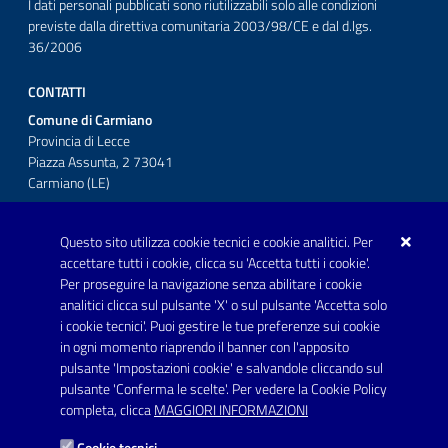
I dati personali pubblicati sono riutilizzabili solo alle condizioni
previste dalla direttiva comunitaria 2003/98/CE e dal d.lgs.
36/2006
CONTATTI
Comune di Carmiano
Provincia di Lecce
Piazza Assunta, 2 73041
Carmiano (LE)
Telefono: 0832 600001
Questo sito utilizza cookie tecnici e cookie analitici. Per
Posta Elettronica Certificata:
accettare tutti i cookie, clicca su 'Accetta tutti i cookie'.
protocollo.comunecarmiano@pec.rupar.puglia.it
Per proseguire la navigazione senza abilitare i cookie
analitici clicca sul pulsante 'X' o sul pulsante 'Accetta solo
URP - Ufficio Relazioni con il Pubblico
i cookie tecnici'. Puoi gestire le tue preferenze sui cookie
in ogni momento riaprendo il banner con l'apposito
pulsante 'Impostazioni cookie' e salvandole cliccando sul
pulsante 'Conferma le scelte'. Per vedere la Cookie Policy
Link utili
completa, clicca
MAGGIORI INFORMAZIONI
Informativa privacy
Cookie tecnici