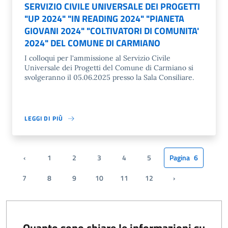
SERVIZIO CIVILE UNIVERSALE DEI PROGETTI
"UP 2024" "IN READING 2024" "PIANETA
GIOVANI 2024" "COLTIVATORI DI COMUNITA'
2024" DEL COMUNE DI CARMIANO
I colloqui per l'ammissione al Servizio Civile
Universale dei Progetti del Comune di Carmiano si
svolgeranno il 05.06.2025 presso la Sala Consiliare.
LEGGI DI PIÙ
‹
1
2
3
4
5
Pagina
6
Pagina precedente
7
8
9
10
11
12
›
Pagina successiv