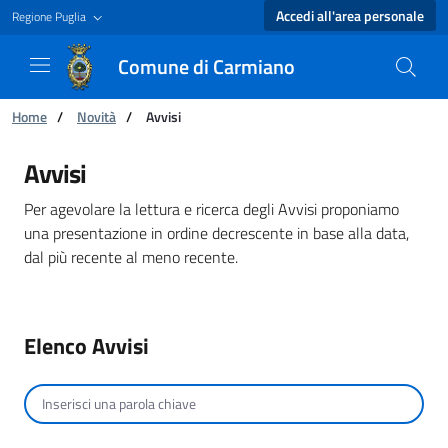
Accedi all'area personale
Regione Puglia
Comune di Carmiano
Ti trovi in:
Home
/
Novità
/
Avvisi
Avvisi - Comune di Carmiano
Avvisi
Per agevolare la lettura e ricerca degli Avvisi proponiamo
una presentazione in ordine decrescente in base alla data,
dal più recente al meno recente.
Elenco Avvisi
Cerca per testo