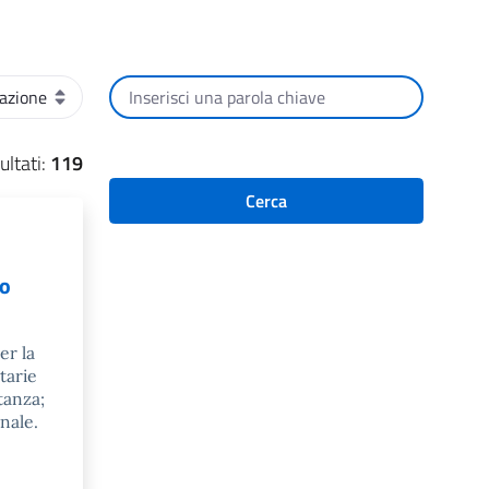
Cerca per testo
ultati:
119
Cerca
to
er la
tarie
tanza;
nale.