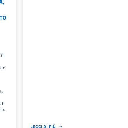
’,
ATO
Gli
nte
t.
OL
ma.
LEGGI DI PIÙ