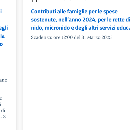
i
Contributi alle famiglie per le spese
sostenute, nell’anno 2024, per le rette di 
egli
nido, micronido e degli altri servizi educa
la
Scadenza: ore 12:00 del 31 Marzo 2025
mo
iano
do
i
 di
t. 3