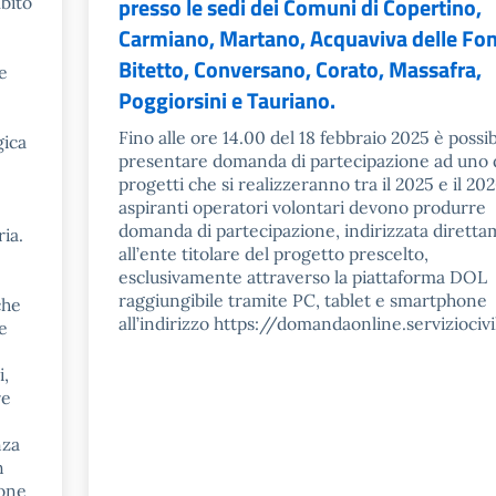
presso le sedi dei Comuni di Copertino,
mbito
Carmiano, Martano, Acquaviva delle Fon
Bitetto, Conversano, Corato, Massafra,
e
Poggiorsini e Tauriano.
Fino alle ore 14.00 del 18 febbraio 2025 è possib
gica
presentare domanda di partecipazione ad uno 
progetti che si realizzeranno tra il 2025 e il 202
aspiranti operatori volontari devono produrre
domanda di partecipazione, indirizzata dirett
ria.
all’ente titolare del progetto prescelto,
esclusivamente attraverso la piattaforma DOL
raggiungibile tramite PC, tablet e smartphone
che
all’indirizzo https://domandaonline.serviziocivil
 e
i,
re
nza
n
ione