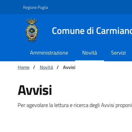
Navigazione
Salta al contenuto
Regione Puglia
Comune di Carmian
Amministrazione
Novità
Servizi
Ti trovi in:
Home
/
Novità
/
Avvisi
Avvisi - Comune di Carmi
Avvisi
Per agevolare la lettura e ricerca degli Avvisi propo