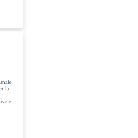
munale
er la
tivo e