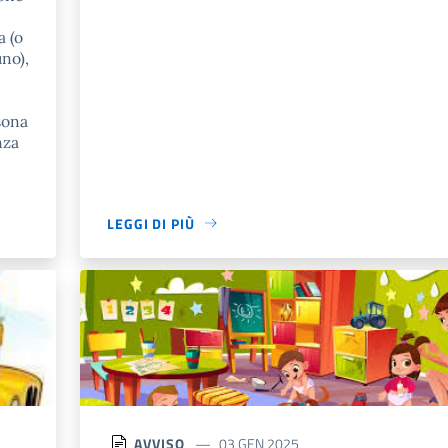
a (o
uno),
sona
nza
LEGGI DI PIÙ
AVVISO
03 GEN 2025