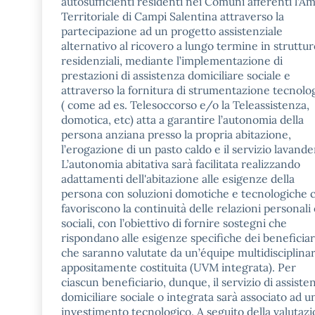
autosufficienti residenti nei Comuni afferenti l’A
Territoriale di Campi Salentina attraverso la
partecipazione ad un progetto assistenziale
alternativo al ricovero a lungo termine in struttur
residenziali, mediante l’implementazione di
prestazioni di assistenza domiciliare sociale e
attraverso la fornitura di strumentazione tecnolo
( come ad es. Telesoccorso e/o la Teleassistenza,
domotica, etc) atta a garantire l’autonomia della
persona anziana presso la propria abitazione,
l’erogazione di un pasto caldo e il servizio lavande
L’autonomia abitativa sarà facilitata realizzando
adattamenti dell'abitazione alle esigenze della
persona con soluzioni domotiche e tecnologiche 
favoriscono la continuità delle relazioni personali
sociali, con l’obiettivo di fornire sostegni che
rispondano alle esigenze specifiche dei beneficiar
che saranno valutate da un’équipe multidisciplina
appositamente costituita (UVM integrata). Per
ciascun beneficiario, dunque, il servizio di assiste
domiciliare sociale o integrata sarà associato ad u
investimento tecnologico. A seguito della valutaz