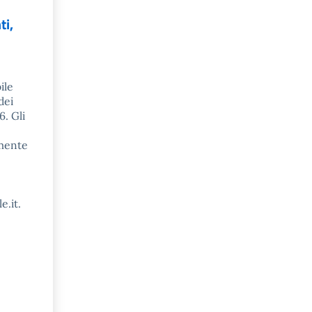
ti,
ile
dei
6. Gli
amente
e.it.