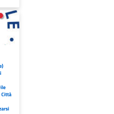
e)
i
ile
 Città
zarsi