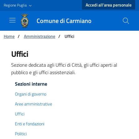
Accedi all'area personale
Regione Puglia
Comune di Carmiano
Ti trovi in:
Home
/
Amministrazione
/
Uffici
Uffici - Comune di Carmiano
Uffici
Sezione dedicata agli Uffici di Città, gli uffici aperti al
pubblico e gli uffici assistenziali.
Sezioni interne
Organi di governo
Aree amministrative
Uffici
Enti e fondazioni
Politici