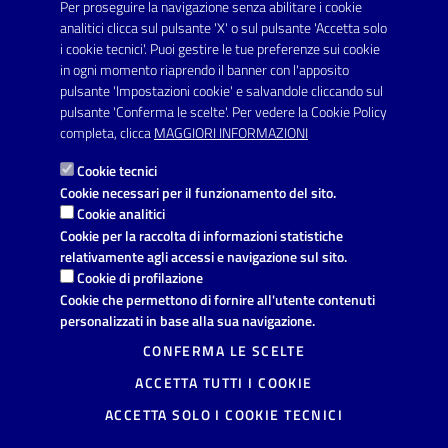
protocollo.comunecarmiano@pec.rupar.puglia.it
Per proseguire la navigazione senza abilitare i cookie
analitici clicca sul pulsante 'X' o sul pulsante 'Accetta solo
URP - Ufficio Relazioni con il Pubblico
i cookie tecnici'. Puoi gestire le tue preferenze sui cookie
in ogni momento riaprendo il banner con l'apposito
pulsante 'Impostazioni cookie' e salvandole cliccando sul
pulsante 'Conferma le scelte'. Per vedere la Cookie Policy
Link utili
completa, clicca
MAGGIORI INFORMAZIONI
Informativa privacy
Cookie tecnici
Dichiarazione di accessibilità
Cookie necessari per il funzionamento del sito.
Cookie analitici
Note legali
Cookie per la raccolta di informazioni statistiche
relativamente agli accessi e navigazione sul sito.
Domande frequenti
Cookie di profilazione
Cookie che permettono di fornire all'utente contenuti
Richiesta di assistenza
personalizzati in base alla sua navigazione.
Segnalazione disservizio
CONFERMA LE SCELTE
ACCETTA TUTTI I COOKIE
Prenotazione appuntamento
ACCETTA SOLO I COOKIE TECNICI
Mappa del sito