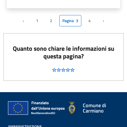
‹
1
2
Pagina
3
4
›
Pagina precedente
Pagina succes
Quanto sono chiare le informazioni su
questa pagina?
Comune di
Carmiano
AMMINISTRAZIONE