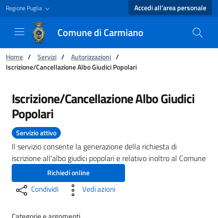
Accedi all'area personale
Regione Puglia
Comune di Carmiano
Ti trovi in:
Home
/
Servizi
/
Autorizzazioni
/
Iscrizione/Cancellazione Albo Giudici Popolari
Iscrizione/Cancellazione Albo Giudici Popolar
Iscrizione/Cancellazione Albo Giudici
Popolari
Servizio attivo
Il servizio consente la generazione della richiesta di
iscrizione all'albo giudici popolari e relativo inoltro al Comune
Richiedi online
Condividi
Vedi azioni
Categorie e argomenti