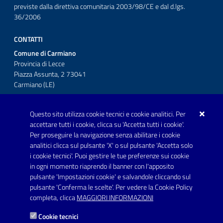
previste dalla direttiva comunitaria 2003/98/CE e dal d.lgs.
36/2006
CONTATTI
Comune di Carmiano
Provincia di Lecce
Piazza Assunta, 2 73041
Carmiano (LE)
Telefono: 0832 600001
Questo sito utilizza cookie tecnici e cookie analitici. Per
Posta Elettronica Certificata:
accettare tutti i cookie, clicca su 'Accetta tutti i cookie'.
protocollo.comunecarmiano@pec.rupar.puglia.it
Per proseguire la navigazione senza abilitare i cookie
analitici clicca sul pulsante 'X' o sul pulsante 'Accetta solo
URP - Ufficio Relazioni con il Pubblico
i cookie tecnici'. Puoi gestire le tue preferenze sui cookie
in ogni momento riaprendo il banner con l'apposito
pulsante 'Impostazioni cookie' e salvandole cliccando sul
pulsante 'Conferma le scelte'. Per vedere la Cookie Policy
Link utili
completa, clicca
MAGGIORI INFORMAZIONI
Informativa privacy
Cookie tecnici