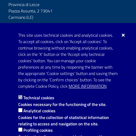
Provincia di Lecce
Piazza Assunta, 2 73041
Carmiano (LE)
Telefono: 0832 600001
This site uses technical cookies and analytical cookies.
Posta Elettronica Certificata:
To accept all cookies, click on 'Accept all cookies'. To
protocollo.comunecarmiano@pec.rupar.puglia.it
continue browsing without enabling analytical cookies,
click on the 'X' button or the 'Accept only technical
URP - Ufficio Relazioni con il Pubblico
cookies' button. You can manage your cookie
preferences at any time by reopening the banner with
the appropriate 'Cookie settings' button and saving them
by clicking on the 'Confirm choices' button. To see the
Link utili
complete Cookie Policy, click
MORE INFORMATION
Informativa privacy
Technical cookies
Dichiarazione di accessibilità
Cookies necessary for the functioning of the site.
Analytical cookies
Note legali
Cookies for the collection of statistical information
relating to access and navigation on the site.
Domande frequenti
Profiling cookies