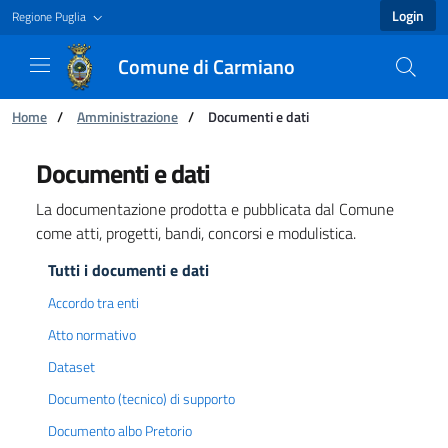
Login
Regione Puglia
Comune di Carmiano
You are:
Home
/
Amministrazione
/
Documenti e dati
Documenti e dati - Comune di Carmiano
Documenti e dati
La documentazione prodotta e pubblicata dal Comune
come atti, progetti, bandi, concorsi e modulistica.
Tutti i documenti e dati
Accordo tra enti
Atto normativo
Dataset
Documento (tecnico) di supporto
Documento albo Pretorio