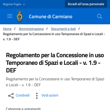
Accedi all'area personale
Regione Puglia
Comune di Carmiano
Ti trovi in:
Home
/
Amministrazione
/
Documenti e dati
/
Regolamento per la Concessione in uso Temporaneo di Spazi e Locali -
v. 1.9 - DEF
Regolamento per la Concessione in uso Tempora
Regolamento per la Concessione in uso
Temporaneo di Spazi e Locali - v. 1.9 -
DEF
Regolamento per la Concessione in uso Temporaneo di Spazi
e Locali - v. 1.9 - DEF
Condividi
Vedi azioni
Categorie e argomenti