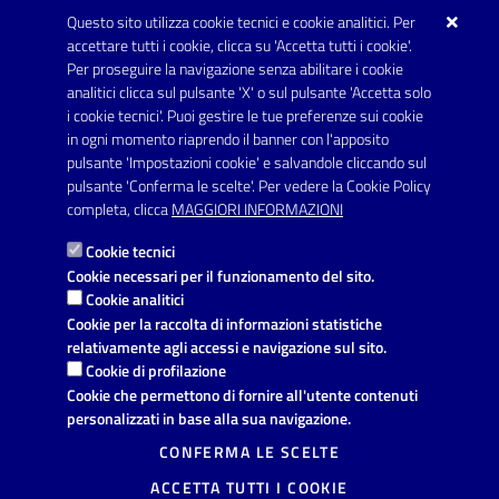
Questo sito utilizza cookie tecnici e cookie analitici. Per
URP - Ufficio Relazioni con il Pubblico
accettare tutti i cookie, clicca su 'Accetta tutti i cookie'.
Per proseguire la navigazione senza abilitare i cookie
SEGUICI SU
analitici clicca sul pulsante 'X' o sul pulsante 'Accetta solo
Youtube
i cookie tecnici'. Puoi gestire le tue preferenze sui cookie
in ogni momento riaprendo il banner con l'apposito
pulsante 'Impostazioni cookie' e salvandole cliccando sul
pulsante 'Conferma le scelte'. Per vedere la Cookie Policy
Link utili
completa, clicca
MAGGIORI INFORMAZIONI
Informativa privacy
Cookie tecnici
Dichiarazione di accessibilità
Cookie necessari per il funzionamento del sito.
Cookie analitici
Note legali
Cookie per la raccolta di informazioni statistiche
relativamente agli accessi e navigazione sul sito.
Domande frequenti
Cookie di profilazione
Cookie che permettono di fornire all'utente contenuti
Richiesta di assistenza
personalizzati in base alla sua navigazione.
Segnalazione disservizio
CONFERMA LE SCELTE
ACCETTA TUTTI I COOKIE
Prenotazione appuntamento