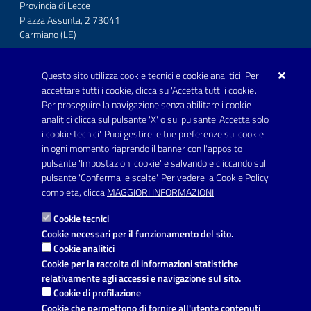
Provincia di Lecce
Piazza Assunta, 2 73041
Carmiano (LE)
Telefono: 0832 600001
Questo sito utilizza cookie tecnici e cookie analitici. Per
Posta Elettronica Certificata:
accettare tutti i cookie, clicca su 'Accetta tutti i cookie'.
protocollo.comunecarmiano@pec.rupar.puglia.it
Per proseguire la navigazione senza abilitare i cookie
analitici clicca sul pulsante 'X' o sul pulsante 'Accetta solo
URP - Ufficio Relazioni con il Pubblico
i cookie tecnici'. Puoi gestire le tue preferenze sui cookie
in ogni momento riaprendo il banner con l'apposito
pulsante 'Impostazioni cookie' e salvandole cliccando sul
pulsante 'Conferma le scelte'. Per vedere la Cookie Policy
Link utili
completa, clicca
MAGGIORI INFORMAZIONI
Informativa privacy
Cookie tecnici
Dichiarazione di accessibilità
Cookie necessari per il funzionamento del sito.
Cookie analitici
Note legali
Cookie per la raccolta di informazioni statistiche
relativamente agli accessi e navigazione sul sito.
Domande frequenti
Cookie di profilazione
Cookie che permettono di fornire all'utente contenuti