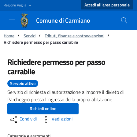
Accedi all'area personale
Regione Puglia
Comune di Carmiano
Ti trovi in:
Home
/
Servizi
/
Tributi, finanze e contravvenzioni
/
Richiedere permesso per passo carrabile
Richiedere permesso per passo carrabile - C
Richiedere permesso per passo
carrabile
Servizio attivo
Servizio di richiesta di autorizzazione a imporre il divieto di
Parcheggio presso l'ingresso della propria abitazione
Richiedi online
Condividi
Vedi azioni
Categorie e argomenti