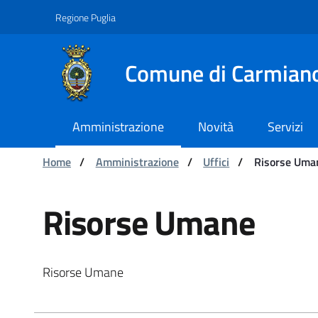
Navigazione
Salta al contenuto
Regione Puglia
Comune di Carmian
Amministrazione
Novità
Servizi
Ti trovi in:
Home
/
Amministrazione
/
Uffici
/
Risorse Uma
Risorse Umane - Comune
Risorse Umane
Risorse Umane