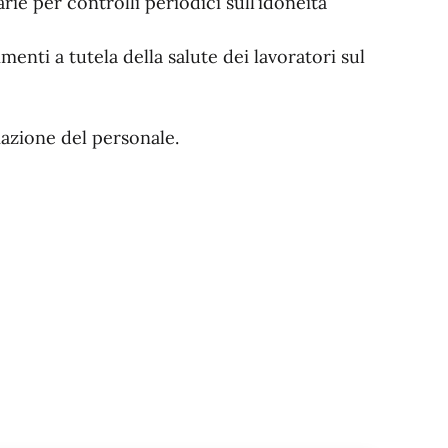
ie per controlli periodici sull’idoneità
enti a tutela della salute dei lavoratori sul
azione del personale.