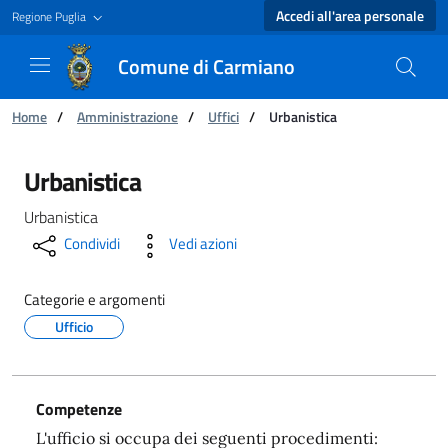
Accedi all'area personale
Regione Puglia
Comune di Carmiano
Ti trovi in:
Home
/
Amministrazione
/
Uffici
/
Urbanistica
Urbanistica - Comune di Carmiano
Urbanistica
Urbanistica
Condividi
Vedi azioni
Categorie e argomenti
Ufficio
Competenze
L'ufficio si occupa dei seguenti procedimenti: