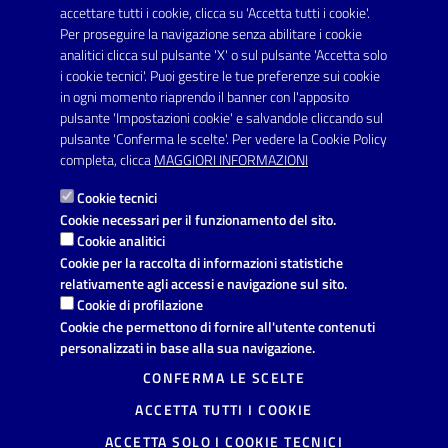
Posta Elettronica Certificata:
accettare tutti i cookie, clicca su 'Accetta tutti i cookie'.
protocollo.comunecarmiano@pec.rupar.puglia.it
Per proseguire la navigazione senza abilitare i cookie
analitici clicca sul pulsante 'X' o sul pulsante 'Accetta solo
URP - Ufficio Relazioni con il Pubblico
i cookie tecnici'. Puoi gestire le tue preferenze sui cookie
in ogni momento riaprendo il banner con l'apposito
pulsante 'Impostazioni cookie' e salvandole cliccando sul
pulsante 'Conferma le scelte'. Per vedere la Cookie Policy
Link utili
completa, clicca
MAGGIORI INFORMAZIONI
Informativa privacy
Cookie tecnici
Dichiarazione di accessibilità
Cookie necessari per il funzionamento del sito.
Cookie analitici
Note legali
Cookie per la raccolta di informazioni statistiche
relativamente agli accessi e navigazione sul sito.
Domande frequenti
Cookie di profilazione
Cookie che permettono di fornire all'utente contenuti
Richiesta di assistenza
personalizzati in base alla sua navigazione.
Segnalazione disservizio
CONFERMA LE SCELTE
ACCETTA TUTTI I COOKIE
Prenotazione appuntamento
ACCETTA SOLO I COOKIE TECNICI