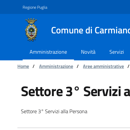
Navigation
Skip to Content
Regione Puglia
Comune di Carmian
Amministrazione
Novità
Servizi
You are:
Home
/
Amministrazione
/
Aree amministrative
/
Servizi alla Persona 
Settore 3° Servizi 
Settore 3° Servizi alla Persona