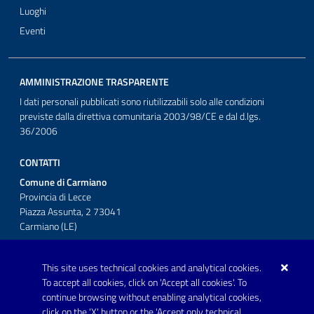
Luoghi
Eventi
AMMINISTRAZIONE TRASPARENTE
I dati personali pubblicati sono riutilizzabili solo alle condizioni
previste dalla direttiva comunitaria 2003/98/CE e dal d.lgs.
36/2006
CONTATTI
Comune di Carmiano
Provincia di Lecce
Piazza Assunta, 2 73041
Carmiano (LE)
Telefono: 0832 600001
This site uses technical cookies and analytical cookies.
Posta Elettronica Certificata:
To accept all cookies, click on 'Accept all cookies'. To
protocollo.comunecarmiano@pec.rupar.puglia.it
continue browsing without enabling analytical cookies,
click on the 'X' button or the 'Accept only technical