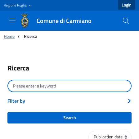
Login
Regione Puglia
Comune di Carmiano
You are:
Home
/
Ricerca
Ricerca - Comune di Carmiano
Ricerca
Search by text
Filter by
Search
Sort order