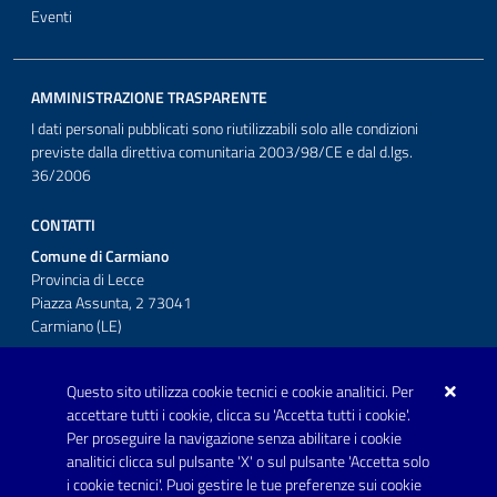
Eventi
AMMINISTRAZIONE TRASPARENTE
I dati personali pubblicati sono riutilizzabili solo alle condizioni
previste dalla direttiva comunitaria 2003/98/CE e dal d.lgs.
36/2006
CONTATTI
Comune di Carmiano
Provincia di Lecce
Piazza Assunta, 2 73041
Carmiano (LE)
Telefono: 0832 600001
Questo sito utilizza cookie tecnici e cookie analitici. Per
Posta Elettronica Certificata:
accettare tutti i cookie, clicca su 'Accetta tutti i cookie'.
protocollo.comunecarmiano@pec.rupar.puglia.it
Per proseguire la navigazione senza abilitare i cookie
analitici clicca sul pulsante 'X' o sul pulsante 'Accetta solo
URP - Ufficio Relazioni con il Pubblico
i cookie tecnici'. Puoi gestire le tue preferenze sui cookie