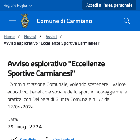
Accedi all'area personale
Regione Puglia
Comune di Carmiano
Ti trovi in:
Home
/
Novità
/
Avvisi
/
Avviso esplorativo "Eccellenze Sportive Carmianesi"
Avviso esplorativo "Eccellenze Sportive Carm
Avviso esplorativo "Eccellenze
Sportive Carmianesi"
L’Amministrazione Comunale, volendo sostenere il valore
educativo, benefico e sociale dello sport e incoraggiarne la
pratica, con Delibera di Giunta Comunale n. 52 del
12/04/2024...
Data:
09 mag 2024
Condividi
Vedi azioni