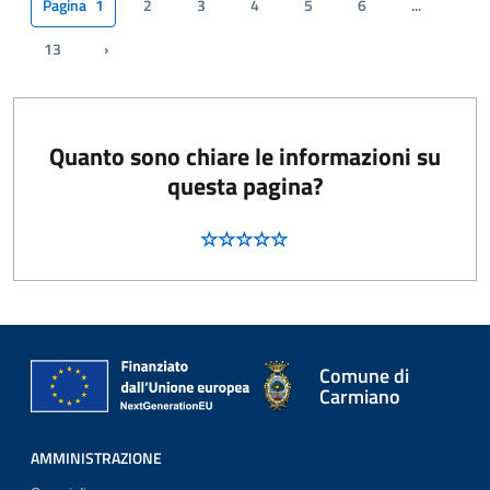
Pagina
1
2
3
4
5
6
...
13
›
Pagina successiva
Quanto sono chiare le informazioni su
questa pagina?
Comune di
Carmiano
AMMINISTRAZIONE