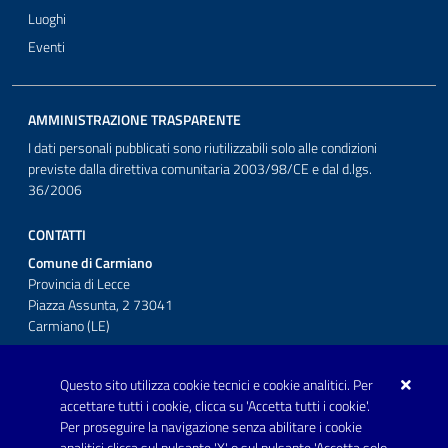
Luoghi
Eventi
AMMINISTRAZIONE TRASPARENTE
I dati personali pubblicati sono riutilizzabili solo alle condizioni
previste dalla direttiva comunitaria 2003/98/CE e dal d.lgs.
36/2006
CONTATTI
Comune di Carmiano
Provincia di Lecce
Piazza Assunta, 2 73041
Carmiano (LE)
Telefono: 0832 600001
Questo sito utilizza cookie tecnici e cookie analitici. Per
Posta Elettronica Certificata:
accettare tutti i cookie, clicca su 'Accetta tutti i cookie'.
protocollo.comunecarmiano@pec.rupar.puglia.it
Per proseguire la navigazione senza abilitare i cookie