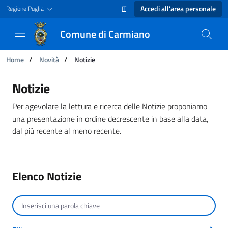
Accedi all'area personale
Regione Puglia
IT
SELEZIONE LINGUA: LINGUA SELEZIONAT
Comune di Carmiano
Ti trovi in:
Home
/
Novità
/
Notizie
Notizie - Comune di Carmiano
Notizie
Per agevolare la lettura e ricerca delle Notizie proponiamo
una presentazione in ordine decrescente in base alla data,
dal più recente al meno recente.
Elenco Notizie
Cerca per testo