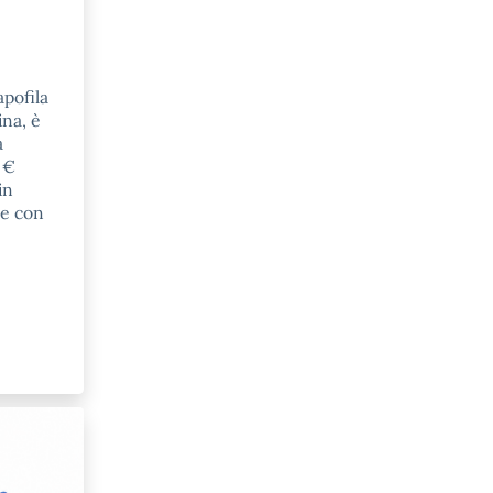
pofila
ina, è
a
 €
in
ne con