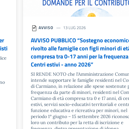
AVVISO
13 LUG 2026
er
AVVISO PUBBLICO “Sostegno economic
isti
rivolto alle famiglie con figli minori di et
compresa tra 0-17 anni per la frequenza 
dice
Centri estivi - anno 2026”
SI RENDE NOTO che l'Amministrazione Comu
intende supportare le famiglie residenti nel 
eno
di Carmiano, in relazione alle spese sostenute 
frequenza da parte di minori, residenti nel Co
Carmiano di età compresa tra 0 e 17 anni, di ce
estivi, servizi socio-educativi territoriali e cent
funzione educativa e ricreativa per minori, nel
periodo 1° giugno – 15 settembre 2026 ricono
loro un contributo per la retta di iscrizione e
frequenza, dietro presentazione di idonea