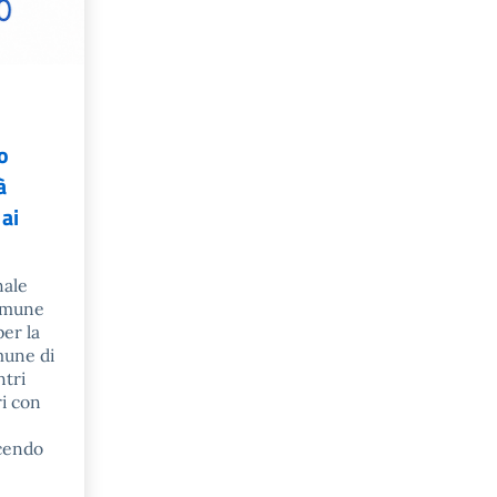
o
à
ai
nale
Comune
per la
mune di
ntri
ri con
scendo