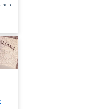
venuto
E