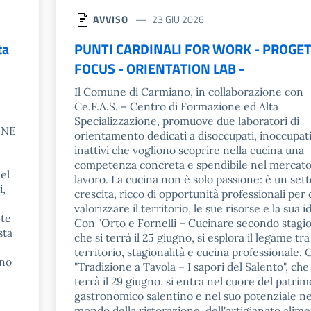
AVVISO
23 GIU 2026
ta
PUNTI CARDINALI FOR WORK - PROGE
FOCUS - ORIENTATION LAB -
Il Comune di Carmiano, in collaborazione con
Ce.F.A.S. – Centro di Formazione ed Alta
Specializzazione, promuove due laboratori di
ONE
orientamento dedicati a disoccupati, inoccupati
inattivi che vogliono scoprire nella cucina una
competenza concreta e spendibile nel mercato
del
lavoro. La cucina non è solo passione: è un sett
i,
crescita, ricco di opportunità professionali per 
valorizzare il territorio, le sue risorse e la sua i
nte
Con "Orto e Fornelli – Cucinare secondo stagio
sta
che si terrà il 25 giugno, si esplora il legame tra
territorio, stagionalità e cucina professionale.
eno
"Tradizione a Tavola – I sapori del Salento", che 
terrà il 29 giugno, si entra nel cuore del patri
gastronomico salentino e nel suo potenziale ne
mondo della ristorazione, dell'artigianato alim