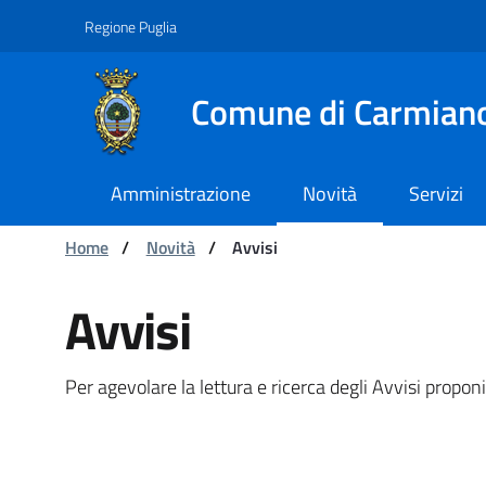
Navigazione
Salta al contenuto
Regione Puglia
Comune di Carmian
Amministrazione
Novità
Servizi
Ti trovi in:
Home
/
Novità
/
Avvisi
Avvisi - Comune di Carmi
Avvisi
Per agevolare la lettura e ricerca degli Avvisi propo