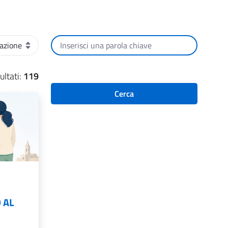
Cerca per testo
ultati:
119
Cerca
 AL