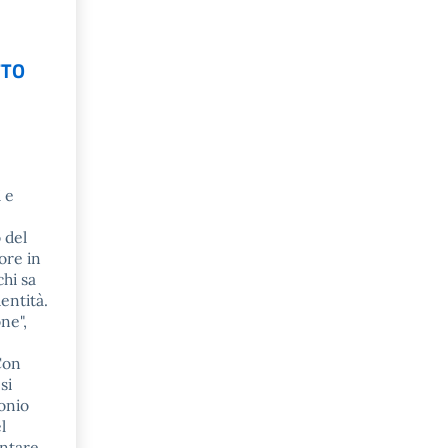
TTO
 e
 del
ore in
chi sa
dentità.
ne",
 Con
si
monio
l
entare