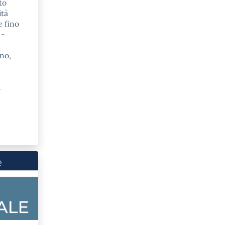
to
ità
e fino
 -
nno,
i