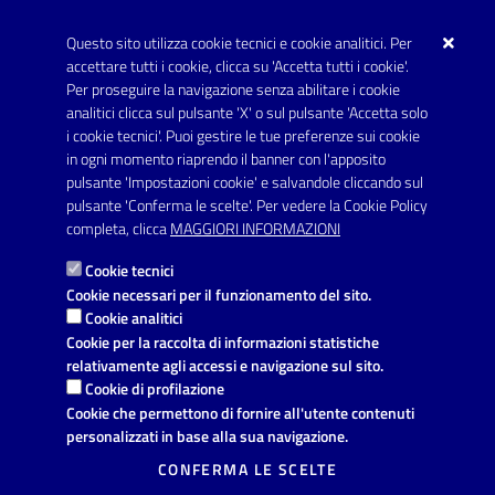
protocollo.comunecarmiano@pec.rupar.puglia.it
Questo sito utilizza cookie tecnici e cookie analitici. Per
URP - Ufficio Relazioni con il Pubblico
accettare tutti i cookie, clicca su 'Accetta tutti i cookie'.
Per proseguire la navigazione senza abilitare i cookie
SEGUICI SU
analitici clicca sul pulsante 'X' o sul pulsante 'Accetta solo
Youtube
i cookie tecnici'. Puoi gestire le tue preferenze sui cookie
in ogni momento riaprendo il banner con l'apposito
pulsante 'Impostazioni cookie' e salvandole cliccando sul
pulsante 'Conferma le scelte'. Per vedere la Cookie Policy
Link utili
completa, clicca
MAGGIORI INFORMAZIONI
Informativa privacy
Cookie tecnici
Dichiarazione di accessibilità
Cookie necessari per il funzionamento del sito.
Cookie analitici
Note legali
Cookie per la raccolta di informazioni statistiche
relativamente agli accessi e navigazione sul sito.
Domande frequenti
Cookie di profilazione
Cookie che permettono di fornire all'utente contenuti
Richiesta di assistenza
personalizzati in base alla sua navigazione.
Segnalazione disservizio
CONFERMA LE SCELTE