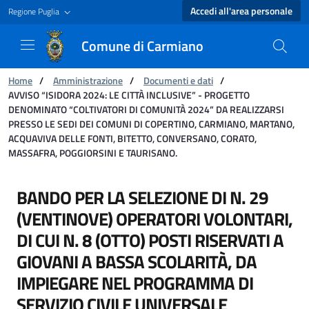
Accedi all'area personale
Regione Puglia
Comune di Carmiano
Ti trovi in:
Home
/
Amministrazione
/
Documenti e dati
/
AVVISO “ISIDORA 2024: LE CITTÀ INCLUSIVE” - PROGETTO
DENOMINATO “COLTIVATORI DI COMUNITÀ 2024” DA REALIZZARSI
PRESSO LE SEDI DEI COMUNI DI COPERTINO, CARMIANO, MARTANO,
ACQUAVIVA DELLE FONTI, BITETTO, CONVERSANO, CORATO,
MASSAFRA, POGGIORSINI E TAURISANO.
AVVISO “ISIDORA 2024: LE CITTÀ INCLUSIVE
BANDO PER LA SELEZIONE DI N. 29
(VENTINOVE) OPERATORI VOLONTARI,
DI CUI N. 8 (OTTO) POSTI RISERVATI A
GIOVANI A BASSA SCOLARITÀ, DA
IMPIEGARE NEL PROGRAMMA DI
SERVIZIO CIVILE UNIVERSALE