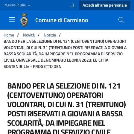
Accedi all'area personale
Regione Puglia
IT
SELEZIONE LINGUA: LINGUA SELEZIONAT
Comune di Carmiano
Ti trovi in:
Home
/
Novità
/
Notizie
/
BANDO PER LA SELEZIONE DI N. 121 (CENTOVENTUNO) OPERATORI
VOLONTARI, DI CUI N. 31 (TRENTUNO) POSTI RISERVATI A GIOVANI A
BASSA SCOLARITÀ, DA IMPIEGARE NEL PROGRAMMA DI SERVIZIO
CIVILE UNIVERSALE DENOMINATO LEONIA 2023: LE CITTÀ
SOSTENIBILI= - PROGETTO DEN
BANDO PER LA SELEZIONE DI N. 121 (CENTOV
BANDO PER LA SELEZIONE DI N. 121
(CENTOVENTUNO) OPERATORI
VOLONTARI, DI CUI N. 31 (TRENTUNO)
POSTI RISERVATI A GIOVANI A BASSA
SCOLARITÀ, DA IMPIEGARE NEL
PROGRAMMA DI SERVIZIO CIVILE