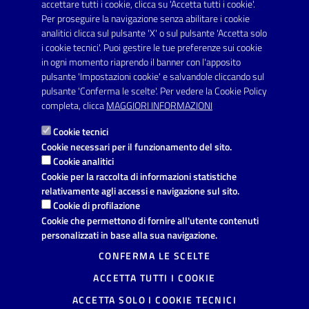
Posta Elettronica Certificata:
accettare tutti i cookie, clicca su 'Accetta tutti i cookie'.
protocollo.comunecarmiano@pec.rupar.puglia.it
Per proseguire la navigazione senza abilitare i cookie
analitici clicca sul pulsante 'X' o sul pulsante 'Accetta solo
URP - Ufficio Relazioni con il Pubblico
i cookie tecnici'. Puoi gestire le tue preferenze sui cookie
in ogni momento riaprendo il banner con l'apposito
pulsante 'Impostazioni cookie' e salvandole cliccando sul
pulsante 'Conferma le scelte'. Per vedere la Cookie Policy
Link utili
completa, clicca
MAGGIORI INFORMAZIONI
Informativa privacy
Cookie tecnici
Dichiarazione di accessibilità
Cookie necessari per il funzionamento del sito.
Cookie analitici
Note legali
Cookie per la raccolta di informazioni statistiche
relativamente agli accessi e navigazione sul sito.
Domande frequenti
Cookie di profilazione
Cookie che permettono di fornire all'utente contenuti
Richiesta di assistenza
personalizzati in base alla sua navigazione.
Segnalazione disservizio
CONFERMA LE SCELTE
ACCETTA TUTTI I COOKIE
Prenotazione appuntamento
ACCETTA SOLO I COOKIE TECNICI
Mappa del sito