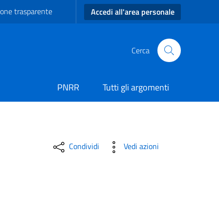
one trasparente
Accedi all'area personale
Cerca
PNRR
Tutti gli argomenti
 Ordine del Giorno Aggiun
Condividi
Vedi azioni