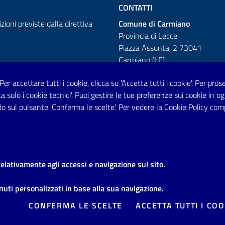
CONTATTI
izioni previste dalla direttiva
Comune di Carmiano
Provincia di Lecce
Piazza Assunta, 2 73041
Carmiano (LE)
Telefono: 0832 600001
 Per accettare tutti i cookie, clicca su 'Accetta tutti i cookie'. Per pro
tta solo i cookie tecnici'. Puoi gestire le tue preferenze sui cookie i
Posta Elettronica Certificata:
o sul pulsante 'Conferma le scelte'. Per vedere la Cookie Policy com
protocollo.comunecarmiano@pec.
URP - Ufficio Relazioni con il Pu
relativamente agli accessi e navigazione sul sito.
uti personalizzati in base alla sua navigazione.
e legali
Domande frequenti
Richiesta di assistenza
Segnalazi
CONFERMA LE SCELTE
ACCETTA TUTTI I COO