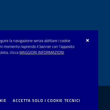
seguire la navigazione senza abilitare i cookie
n ogni momento riaprendo il banner con l'apposito
pleta, clicca
MAGGIORI INFORMAZIONI
rupar.puglia.it
bblico
one disservizio
Prenotazione appuntamento
KIE
ACCETTA SOLO I COOKIE TECNICI