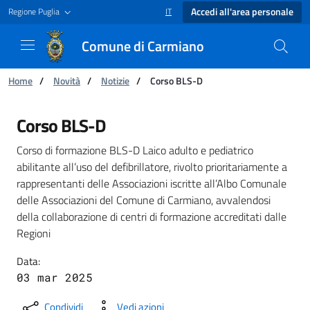
Accedi all'area personale
Regione Puglia
IT
SELEZIONE LINGUA: LINGUA SELEZIONAT
Comune di Carmiano
Ti trovi in:
Home
/
Novità
/
Notizie
/
Corso BLS-D
Corso BLS-D - Comune di Carmiano
Corso BLS-D
Corso di formazione BLS-D Laico adulto e pediatrico
abilitante all’uso del defibrillatore, rivolto prioritariamente a
rappresentanti delle Associazioni iscritte all’Albo Comunale
delle Associazioni del Comune di Carmiano, avvalendosi
della collaborazione di centri di formazione accreditati dalle
Regioni
Data:
03 mar 2025
Condividi
Vedi azioni