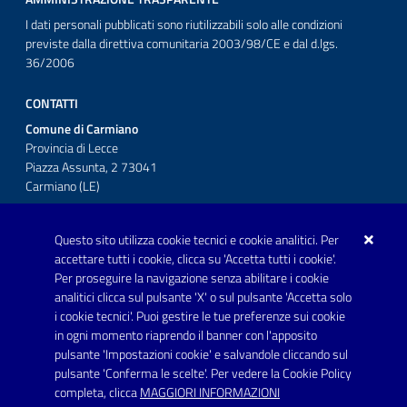
I dati personali pubblicati sono riutilizzabili solo alle condizioni
previste dalla direttiva comunitaria 2003/98/CE e dal d.lgs.
36/2006
CONTATTI
Comune di Carmiano
Provincia di Lecce
Piazza Assunta, 2 73041
Carmiano (LE)
Telefono: 0832 600001
Questo sito utilizza cookie tecnici e cookie analitici. Per
Posta Elettronica Certificata:
accettare tutti i cookie, clicca su 'Accetta tutti i cookie'.
protocollo.comunecarmiano@pec.rupar.puglia.it
Per proseguire la navigazione senza abilitare i cookie
analitici clicca sul pulsante 'X' o sul pulsante 'Accetta solo
URP - Ufficio Relazioni con il Pubblico
i cookie tecnici'. Puoi gestire le tue preferenze sui cookie
in ogni momento riaprendo il banner con l'apposito
pulsante 'Impostazioni cookie' e salvandole cliccando sul
pulsante 'Conferma le scelte'. Per vedere la Cookie Policy
Link utili
completa, clicca
MAGGIORI INFORMAZIONI
Informativa privacy