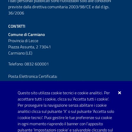
I dati personali pubblicati sono riutilizzabili solo alle condizioni
previste dalla direttiva comunitaria 2003/98/CE e dal d.lgs.
36/2006
CONTATTI
Comune di Carmiano
Provincia di Lecce
Piazza Assunta, 2 73041
Carmiano (LE)
Telefono: 0832 600001
Posta Elettronica Certificata:
protocollo.comunecarmiano@pec.rupar.puglia.it
Questo sito utilizza cookie tecnici e cookie analitici. Per
URP - Ufficio Relazioni con il Pubblico
accettare tutti i cookie, clicca su 'Accetta tutti i cookie'.
Per proseguire la navigazione senza abilitare i cookie
SEGUICI SU
analitici clicca sul pulsante 'X' o sul pulsante 'Accetta solo
Youtube
i cookie tecnici'. Puoi gestire le tue preferenze sui cookie
in ogni momento riaprendo il banner con l'apposito
pulsante 'Impostazioni cookie' e salvandole cliccando sul