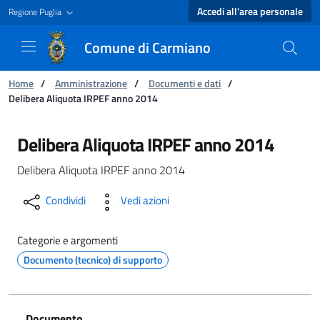
Accedi all'area personale
Regione Puglia
Comune di Carmiano
Ti trovi in:
Home
/
Amministrazione
/
Documenti e dati
/
Delibera Aliquota IRPEF anno 2014
Delibera Aliquota IRPEF anno 2014 - Comune 
Delibera Aliquota IRPEF anno 2014
Delibera Aliquota IRPEF anno 2014
Condividi
Vedi azioni
Categorie e argomenti
Documento (tecnico) di supporto
Documento