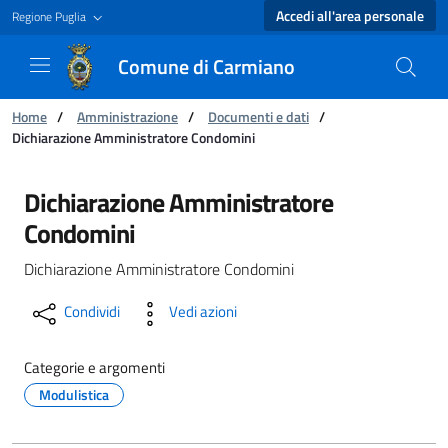
Accedi all'area personale
Regione Puglia
Comune di Carmiano
Ti trovi in:
Home
/
Amministrazione
/
Documenti e dati
/
Dichiarazione Amministratore Condomini
Dichiarazione Amministratore Condomini - C
Dichiarazione Amministratore
Condomini
Dichiarazione Amministratore Condomini
Condividi
Vedi azioni
Categorie e argomenti
Modulistica