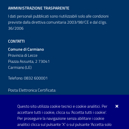
AMMINISTRAZIONE TRASPARENTE
I dati personali pubblicati sono riutilizzabili solo alle condizioni
previste dalla direttiva comunitaria 2003/98/CE e dal d.lgs.
36/2006
CONTATTI
Comune di Carmiano
Provincia di Lecce
Piazza Assunta, 2 73041
Carmiano (LE)
Telefono: 0832 600001
Posta Elettronica Certificata:
protocollo.comunecarmiano@pec.rupar.puglia.it
Questo sito utilizza cookie tecnici e cookie analitici. Per
URP - Ufficio Relazioni con il Pubblico
accettare tutti i cookie, clicca su 'Accetta tutti i cookie'.
Per proseguire la navigazione senza abilitare i cookie
SEGUICI SU
analitici clicca sul pulsante 'X' o sul pulsante 'Accetta solo