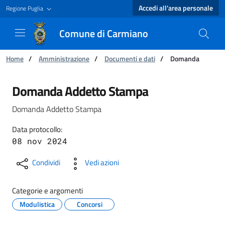
Accedi all'area personale
Regione Puglia
Comune di Carmiano
Ti trovi in:
Home
/
Amministrazione
/
Documenti e dati
/
Domanda
Domanda - Comune di Carmiano
Domanda Addetto Stampa
Domanda Addetto Stampa
Data protocollo:
08 nov 2024
Condividi
Vedi azioni
Categorie e argomenti
Modulistica
Concorsi