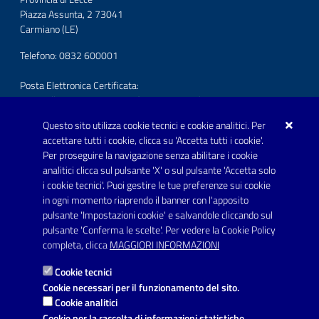
Piazza Assunta, 2 73041
Carmiano (LE)
Telefono: 0832 600001
Posta Elettronica Certificata:
protocollo.comunecarmiano@pec.rupar.puglia.it
Questo sito utilizza cookie tecnici e cookie analitici. Per
URP - Ufficio Relazioni con il Pubblico
accettare tutti i cookie, clicca su 'Accetta tutti i cookie'.
Per proseguire la navigazione senza abilitare i cookie
SEGUICI SU
analitici clicca sul pulsante 'X' o sul pulsante 'Accetta solo
Youtube
i cookie tecnici'. Puoi gestire le tue preferenze sui cookie
in ogni momento riaprendo il banner con l'apposito
pulsante 'Impostazioni cookie' e salvandole cliccando sul
pulsante 'Conferma le scelte'. Per vedere la Cookie Policy
Link utili
completa, clicca
MAGGIORI INFORMAZIONI
Informativa privacy
Cookie tecnici
Dichiarazione di accessibilità
Cookie necessari per il funzionamento del sito.
Cookie analitici
Note legali
Cookie per la raccolta di informazioni statistiche