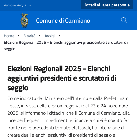
Accedi all'area personale
Regione Puglia
Comune di Carmiano
Ti trovi in:
Home
/
Novità
/
Avvisi
/
Elezioni Regionali 2025 - Elenchi aggiuntivi presidenti e scrutatori di
seggio
Elezioni Regionali 2025 - Elenchi aggiuntivi p
Elezioni Regionali 2025 - Elenchi
aggiuntivi presidenti e scrutatori di
seggio
Come indicato dal Ministero dell’Interno e dalla Prefettura di
Lecce, in vista delle elezioni regionali del 23 e 24 novembre
2025, si informano i cittadini che il Comune di Carmiano, alla
luce dei frequenti impedimenti e rinunce a cui si è dovuto far
fronte nelle precedenti tornate elettorali, ha intenzione di
creare degli elenchi aggiuntivi di presidenti di seggio e