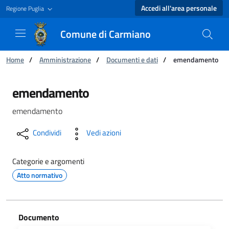
Accedi all'area personale
Regione Puglia
Comune di Carmiano
Ti trovi in:
Home
/
Amministrazione
/
Documenti e dati
/
emendamento
emendamento - Comune di Carmiano
emendamento
emendamento
Condividi
Vedi azioni
Categorie e argomenti
Atto normativo
Documento