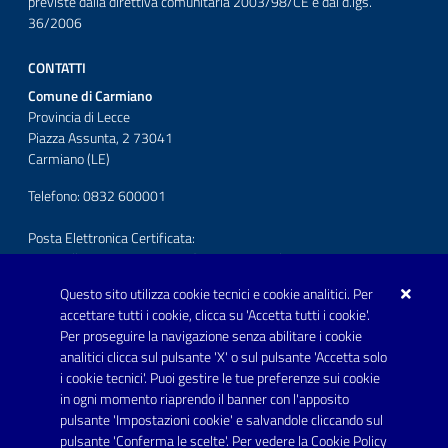
previste dalla direttiva comunitaria 2003/98/CE e dal d.lgs.
36/2006
CONTATTI
Comune di Carmiano
Provincia di Lecce
Piazza Assunta, 2 73041
Carmiano (LE)
Telefono: 0832 600001
Posta Elettronica Certificata:
protocollo.comunecarmiano@pec.rupar.puglia.it
Questo sito utilizza cookie tecnici e cookie analitici. Per
URP - Ufficio Relazioni con il Pubblico
accettare tutti i cookie, clicca su 'Accetta tutti i cookie'.
Per proseguire la navigazione senza abilitare i cookie
SEGUICI SU
analitici clicca sul pulsante 'X' o sul pulsante 'Accetta solo
Youtube
i cookie tecnici'. Puoi gestire le tue preferenze sui cookie
in ogni momento riaprendo il banner con l'apposito
pulsante 'Impostazioni cookie' e salvandole cliccando sul
pulsante 'Conferma le scelte'. Per vedere la Cookie Policy
Link utili