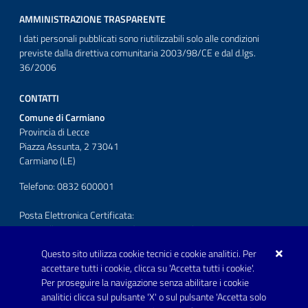
AMMINISTRAZIONE TRASPARENTE
I dati personali pubblicati sono riutilizzabili solo alle condizioni
previste dalla direttiva comunitaria 2003/98/CE e dal d.lgs.
36/2006
CONTATTI
Comune di Carmiano
Provincia di Lecce
Piazza Assunta, 2 73041
Carmiano (LE)
Telefono: 0832 600001
Posta Elettronica Certificata:
protocollo.comunecarmiano@pec.rupar.puglia.it
Questo sito utilizza cookie tecnici e cookie analitici. Per
URP - Ufficio Relazioni con il Pubblico
accettare tutti i cookie, clicca su 'Accetta tutti i cookie'.
Per proseguire la navigazione senza abilitare i cookie
SEGUICI SU
analitici clicca sul pulsante 'X' o sul pulsante 'Accetta solo