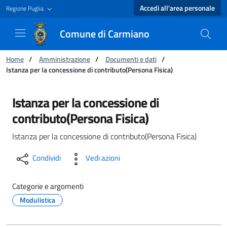
Accedi all'area personale
Regione Puglia
Comune di Carmiano
Ti trovi in:
Home
/
Amministrazione
/
Documenti e dati
/
Istanza per la concessione di contributo(Persona Fisica)
Istanza per la concessione di contributo(Pers
Istanza per la concessione di
contributo(Persona Fisica)
Istanza per la concessione di contributo(Persona Fisica)
Condividi
Vedi azioni
Categorie e argomenti
Modulistica