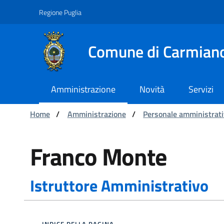
Navigazione
Salta al contenuto
Regione Puglia
Comune di Carmian
Amministrazione
Novità
Servizi
Ti trovi in:
Home
/
Amministrazione
/
Personale amministrat
Monte Franco - Comune d
Franco Monte
Istruttore Amministrativo
INDICE DELLA PAGINA