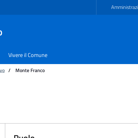
Amministrazi
o
Vivere il Comune
ivo
/
Monte Franco
i Carmiano
Ruolo