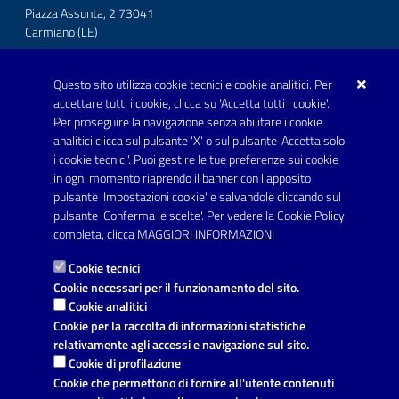
Piazza Assunta, 2 73041
Carmiano (LE)
Telefono: 0832 600001
Questo sito utilizza cookie tecnici e cookie analitici. Per
Posta Elettronica Certificata:
accettare tutti i cookie, clicca su 'Accetta tutti i cookie'.
protocollo.comunecarmiano@pec.rupar.puglia.it
Per proseguire la navigazione senza abilitare i cookie
analitici clicca sul pulsante 'X' o sul pulsante 'Accetta solo
URP - Ufficio Relazioni con il Pubblico
i cookie tecnici'. Puoi gestire le tue preferenze sui cookie
in ogni momento riaprendo il banner con l'apposito
pulsante 'Impostazioni cookie' e salvandole cliccando sul
pulsante 'Conferma le scelte'. Per vedere la Cookie Policy
Link utili
completa, clicca
MAGGIORI INFORMAZIONI
Informativa privacy
Cookie tecnici
Dichiarazione di accessibilità
Cookie necessari per il funzionamento del sito.
Cookie analitici
Note legali
Cookie per la raccolta di informazioni statistiche
relativamente agli accessi e navigazione sul sito.
Domande frequenti
Cookie di profilazione
Cookie che permettono di fornire all'utente contenuti
Richiesta di assistenza