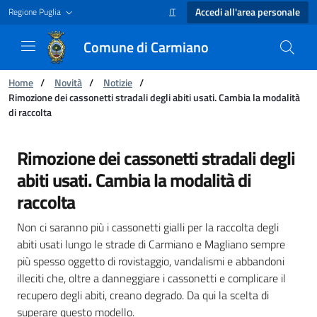
Accedi all'area personale
Regione Puglia
IT
SELEZIONE LINGUA: LINGUA SELEZIONAT
Comune di Carmiano
Ti trovi in:
Home
/
Novità
/
Notizie
/
Rimozione dei cassonetti stradali degli abiti usati. Cambia la modalità
di raccolta
Rimozione dei cassonetti stradali degli abiti 
Rimozione dei cassonetti stradali degli
abiti usati. Cambia la modalità di
raccolta
Non ci saranno più i cassonetti gialli per la raccolta degli
abiti usati lungo le strade di Carmiano e Magliano sempre
più spesso oggetto di rovistaggio, vandalismi e abbandoni
illeciti che, oltre a danneggiare i cassonetti e complicare il
recupero degli abiti, creano degrado. Da qui la scelta di
superare questo modello.