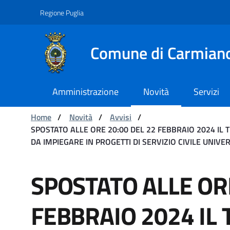
Navigazione
Salta al contenuto
Regione Puglia
Comune di Carmian
Amministrazione
Novità
Servizi
Ti trovi in:
Home
/
Novità
/
Avvisi
/
SPOSTATO ALLE ORE 20:00 DEL 22 FEBBRAIO 2024 IL
DA IMPIEGARE IN PROGETTI DI SERVIZIO CIVILE UNIVER
SPOSTATO ALLE ORE 20:0
SPOSTATO ALLE ORE
FEBBRAIO 2024 IL