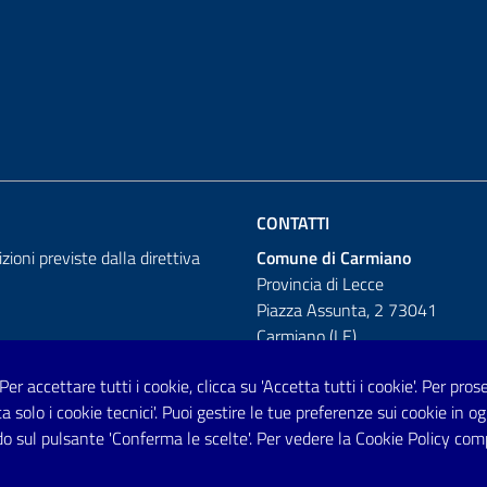
CONTATTI
izioni previste dalla direttiva
Comune di Carmiano
Provincia di Lecce
Piazza Assunta, 2 73041
Carmiano (LE)
Telefono: 0832 600001
 Per accettare tutti i cookie, clicca su 'Accetta tutti i cookie'. Per pro
tta solo i cookie tecnici'. Puoi gestire le tue preferenze sui cookie i
Posta Elettronica Certificata:
o sul pulsante 'Conferma le scelte'. Per vedere la Cookie Policy com
protocollo.comunecarmiano@pec.