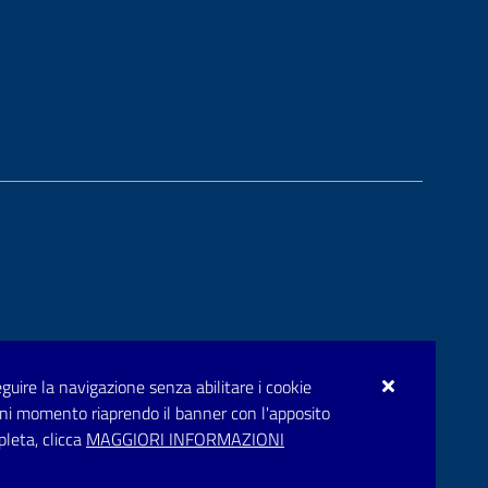
seguire la navigazione senza abilitare i cookie
n ogni momento riaprendo il banner con l'apposito
pleta, clicca
MAGGIORI INFORMAZIONI
rupar.puglia.it