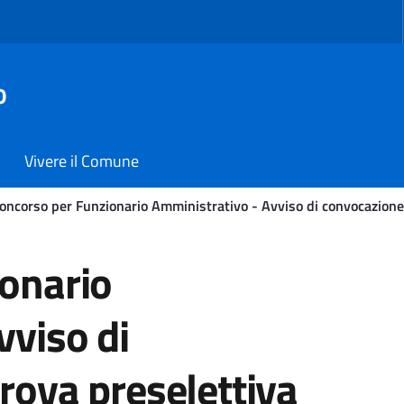
o
Vivere il Comune
oncorso per Funzionario Amministrativo - Avviso di convocazione
rio Amministrativo - Avvis
onario
vviso di
rova preselettiva