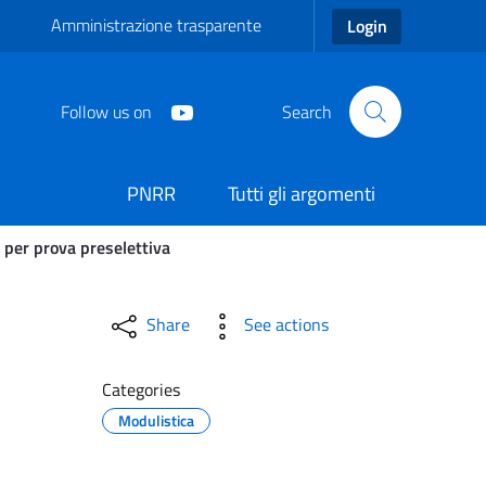
Amministrazione trasparente
Login
Follow us on
Search
PNRR
Tutti gli argomenti
 per prova preselettiva
o di convocazione per pro
Share
See actions
Categories
Modulistica