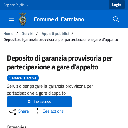
Login
Regione Puglia
Comune di Carmiano
You are:
Home
/
Servizi
/
Appalti pubblici
/
Deposito di garanzia provvisoria per partecipazione a gare d'appalto
Deposito di garanzia provvisoria per partecip
Deposito di garanzia provvisoria per
partecipazione a gare d'appalto
Service is active
Servizio per pagare la garanzia provvisoria per
partecipazione a gare d'appalto
Online access
Share
See actions
Categories