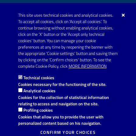
Telefono: 0832 600001
This site uses technical cookies and analytical cookies.
Posta Elettronica Certificata:
To accept all cookies, click on 'Accept all cookies'. To
protocollo.comunecarmiano@pec.rupar.puglia.it
continue browsing without enabling analytical cookies,
click on the 'X' button or the 'Accept only technical
URP - Ufficio Relazioni con il Pubblico
cookies' button. You can manage your cookie
preferences at any time by reopening the banner with
the appropriate 'Cookie settings' button and saving them
by clicking on the 'Confirm choices' button. To see the
Link utili
complete Cookie Policy, click
MORE INFORMATION
Informativa privacy
Technical cookies
Dichiarazione di accessibilità
Cookies necessary for the functioning of the site.
Analytical cookies
Note legali
Cookies for the collection of statistical information
relating to access and navigation on the site.
Domande frequenti
Profiling cookies
Cookies that allow you to provide the user with
Richiesta di assistenza
personalized content based on his navigation.
Segnalazione disservizio
CONFIRM YOUR CHOICES