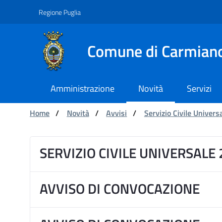
Navigation
Skip to Content
Regione Puglia
Comune di Carmian
Amministrazione
Novità
Servizi
You are:
Home
/
Novità
/
Avvisi
/
Servizio Civile Univers
Dettaglio Avviso Servi
SERVIZIO CIVILE UNIVERSALE
AVVISO DI CONVOCAZIONE