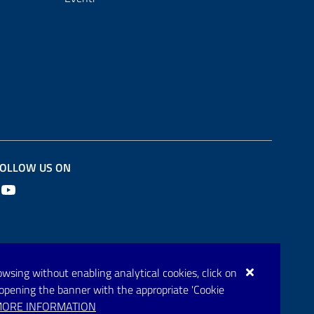
OLLOW US ON
Youtube
browsing without enabling analytical cookies, click on
eopening the banner with the appropriate 'Cookie
ORE INFORMATION