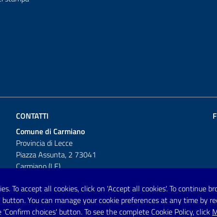
CONTATTI
F
Comune di Carmiano
Provincia di Lecce
Piazza Assunta, 2 73041
Carmiano (LE)
Telefono: 0832 600001
es. To accept all cookies, click on 'Accept all cookies'. To continue 
es' button. You can manage your cookie preferences at any time by r
Posta Elettronica Certificata:
 'Confirm choices' button. To see the complete Cookie Policy, click
M