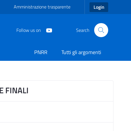
Amministrazione trasparente
Login
Follow us on
Search
PNRR
Tutti gli argomenti
mune di Carmiano
E FINALI