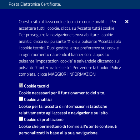
Posta Elettronica Certificata:
protocollo.comunecarmiano@pec.rupar.puglia.it
Questo sito utilizza cookie tecnici e cookie analitici. Per
URP - Ufficio Relazioni con il Pubblico
accettare tutti i cookie, clicca su 'Accetta tutti i cookie'.
Per proseguire la navigazione senza abilitare i cookie
SEGUICI SU
analitici clicca sul pulsante 'X' o sul pulsante 'Accetta solo
Youtube
i cookie tecnici'. Puoi gestire le tue preferenze sui cookie
in ogni momento riaprendo il banner con l'apposito
pulsante 'Impostazioni cookie' e salvandole cliccando sul
pulsante 'Conferma le scelte'. Per vedere la Cookie Policy
Link utili
completa, clicca
MAGGIORI INFORMAZIONI
Informativa privacy
Cookie tecnici
Dichiarazione di accessibilità
Cookie necessari per il funzionamento del sito.
Cookie analitici
Note legali
Cookie per la raccolta di informazioni statistiche
relativamente agli accessi e navigazione sul sito.
Domande frequenti
Cookie di profilazione
Cookie che permettono di fornire all'utente contenuti
Richiesta di assistenza
personalizzati in base alla sua navigazione.