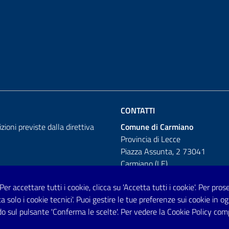
CONTATTI
izioni previste dalla direttiva
Comune di Carmiano
Provincia di Lecce
Piazza Assunta, 2 73041
Carmiano (LE)
Telefono: 0832 600001
 Per accettare tutti i cookie, clicca su 'Accetta tutti i cookie'. Per pro
tta solo i cookie tecnici'. Puoi gestire le tue preferenze sui cookie i
Posta Elettronica Certificata:
o sul pulsante 'Conferma le scelte'. Per vedere la Cookie Policy com
protocollo.comunecarmiano@pec.