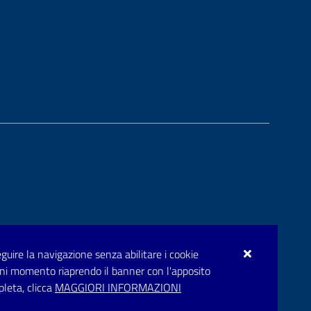
seguire la navigazione senza abilitare i cookie
n ogni momento riaprendo il banner con l'apposito
pleta, clicca
MAGGIORI INFORMAZIONI
rupar.puglia.it