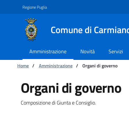
Navigazione
Salta al contenuto
Regione Puglia
Comune di Carmian
Amministrazione
Novità
Servizi
Ti trovi in:
Home
/
Amministrazione
/
Organi di governo
Organi di governo - Com
Organi di governo
Composizione di Giunta e Consiglio.