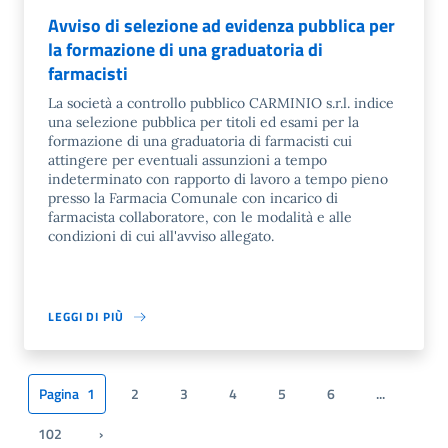
Avviso di selezione ad evidenza pubblica per
la formazione di una graduatoria di
farmacisti
La società a controllo pubblico CARMINIO s.r.l. indice
una selezione pubblica per titoli ed esami per la
formazione di una graduatoria di farmacisti cui
attingere per eventuali assunzioni a tempo
indeterminato con rapporto di lavoro a tempo pieno
presso la Farmacia Comunale con incarico di
farmacista collaboratore, con le modalità e alle
condizioni di cui all'avviso allegato.
LEGGI DI PIÙ
Pagina
1
2
3
4
5
6
...
102
›
Pagina successiva