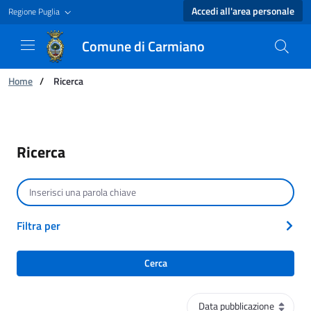
Accedi all'area personale
Regione Puglia
Comune di Carmiano
Ti trovi in:
Home
/
Ricerca
Ricerca - Comune di Carmiano
Ricerca
Cerca per testo
Filtra per
Cerca
Ordinamento