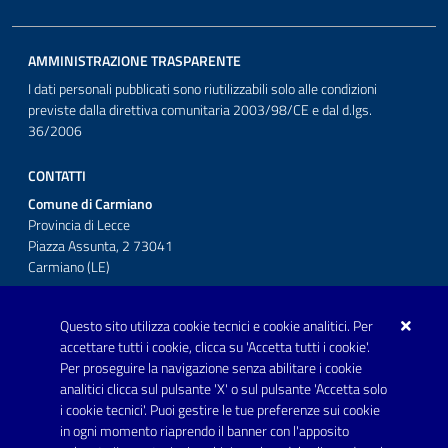
AMMINISTRAZIONE TRASPARENTE
I dati personali pubblicati sono riutilizzabili solo alle condizioni
previste dalla direttiva comunitaria 2003/98/CE e dal d.lgs.
36/2006
CONTATTI
Comune di Carmiano
Provincia di Lecce
Piazza Assunta, 2 73041
Carmiano (LE)
Telefono: 0832 600001
Questo sito utilizza cookie tecnici e cookie analitici. Per
Posta Elettronica Certificata:
accettare tutti i cookie, clicca su 'Accetta tutti i cookie'.
protocollo.comunecarmiano@pec.rupar.puglia.it
Per proseguire la navigazione senza abilitare i cookie
analitici clicca sul pulsante 'X' o sul pulsante 'Accetta solo
URP - Ufficio Relazioni con il Pubblico
i cookie tecnici'. Puoi gestire le tue preferenze sui cookie
in ogni momento riaprendo il banner con l'apposito