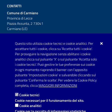
CONTATTI
Comune di Carmiano
Provincia di Lecce
Piazza Assunta, 2 73041
Carmiano (LE)
Telefono: 0832 600001
Questo sito utilizza cookie tecnici e cookie analitici. Per
Posta Elettronica Certificata:
accettare tutti i cookie, clicca su 'Accetta tutti i cookie'.
protocollo.comunecarmiano@pec.rupar.puglia.it
Per proseguire la navigazione senza abilitare i cookie
analitici clicca sul pulsante 'X' o sul pulsante 'Accetta solo
URP - Ufficio Relazioni con il Pubblico
i cookie tecnici'. Puoi gestire le tue preferenze sui cookie
in ogni momento riaprendo il banner con l'apposito
pulsante 'Impostazioni cookie' e salvandole cliccando sul
pulsante 'Conferma le scelte'. Per vedere la Cookie Policy
Link utili
completa, clicca
MAGGIORI INFORMAZIONI
Informativa privacy
Cookie tecnici
Dichiarazione di accessibilità
Cookie necessari per il funzionamento del sito.
Cookie analitici
Note legali
Cookie per la raccolta di informazioni statistiche