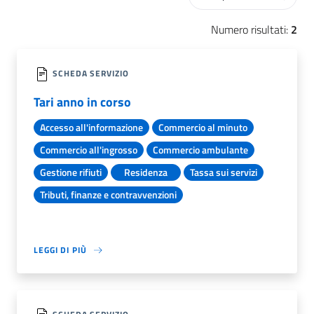
Numero risultati:
2
SCHEDA SERVIZIO
Tari anno in corso
Accesso all'informazione
Commercio al minuto
Commercio all'ingrosso
Commercio ambulante
Gestione rifiuti
Residenza
Tassa sui servizi
Tributi, finanze e contravvenzioni
LEGGI DI PIÙ