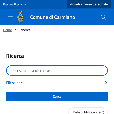
Accedi all'area personale
Regione Puglia
Comune di Carmiano
Ti trovi in:
Home
/
Ricerca
Ricerca - Comune di Carmiano
Ricerca
Cerca per testo
Filtra per
Cerca
Ordinamento