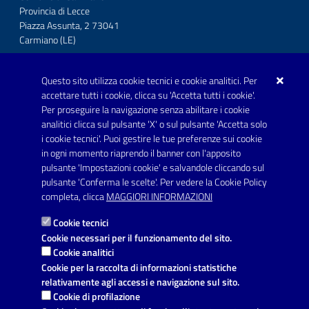
Provincia di Lecce
Piazza Assunta, 2 73041
Carmiano (LE)
Telefono: 0832 600001
Questo sito utilizza cookie tecnici e cookie analitici. Per
Posta Elettronica Certificata:
accettare tutti i cookie, clicca su 'Accetta tutti i cookie'.
protocollo.comunecarmiano@pec.rupar.puglia.it
Per proseguire la navigazione senza abilitare i cookie
analitici clicca sul pulsante 'X' o sul pulsante 'Accetta solo
URP - Ufficio Relazioni con il Pubblico
i cookie tecnici'. Puoi gestire le tue preferenze sui cookie
in ogni momento riaprendo il banner con l'apposito
pulsante 'Impostazioni cookie' e salvandole cliccando sul
pulsante 'Conferma le scelte'. Per vedere la Cookie Policy
Link utili
completa, clicca
MAGGIORI INFORMAZIONI
Informativa privacy
Cookie tecnici
Dichiarazione di accessibilità
Cookie necessari per il funzionamento del sito.
Cookie analitici
Note legali
Cookie per la raccolta di informazioni statistiche
relativamente agli accessi e navigazione sul sito.
Domande frequenti
Cookie di profilazione