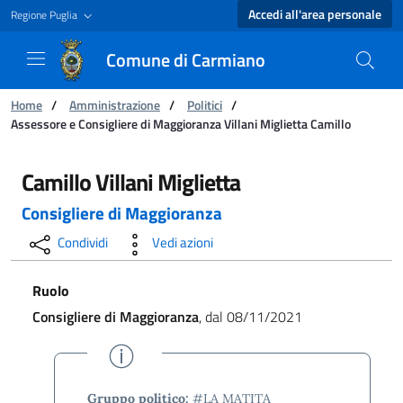
Accedi all'area personale
Regione Puglia
Comune di Carmiano
Ti trovi in:
Home
/
Amministrazione
/
Politici
/
Assessore e Consigliere di Maggioranza Villani Miglietta Camillo
Assessore e Consigliere di Maggioranza Villan
Camillo Villani Miglietta
Consigliere di Maggioranza
Condividi
Vedi azioni
Ruolo
Consigliere di Maggioranza
, dal 08/11/2021
Gruppo politico:
#LA MATITA