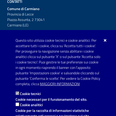
CONTATTI
Comune di Carmiano
Provincia di Lecce
Piazza Assunta, 2 73041
Carmiano (LE)
Telefono: 0832 600001
Questo sito utilizza cookie tecnici e cookie analitici. Per
Posta Elettronica Certificata:
accettare tutti i cookie, clicca su 'Accetta tutti i cookie'.
protocollo.comunecarmiano@pec.rupar.puglia.it
Per proseguire la navigazione senza abilitare i cookie
analitici clicca sul pulsante 'X' o sul pulsante 'Accetta solo
URP - Ufficio Relazioni con il Pubblico
i cookie tecnici'. Puoi gestire le tue preferenze sui cookie
in ogni momento riaprendo il banner con l'apposito
pulsante 'Impostazioni cookie' e salvandole cliccando sul
pulsante 'Conferma le scelte'. Per vedere la Cookie Policy
Link utili
completa, clicca
MAGGIORI INFORMAZIONI
Informativa privacy
Cookie tecnici
Dichiarazione di accessibilità
Cookie necessari per il funzionamento del sito.
Cookie analitici
Note legali
Cookie per la raccolta di informazioni statistiche
relativamente agli accessi e navigazione sul sito.