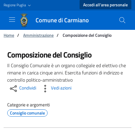
Accedi all'area personale
Regione Puglia
Comune di Carmiano
Ti trovi in:
Home
/
Amministrazione
/
Composizione del Consiglio
Composizione del Consiglio - Comune di Carm
Composizione del Consiglio
Il Consiglio Comunale è un organo collegiale ed elettivo che
rimane in carica cinque anni. Esercita funzioni di indirizzo e
controllo politico-amministrativo
Condividi
Vedi azioni
Categorie e argomenti
Consiglio comunale