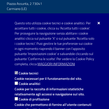
Piazza Assunta, 2 73041
Carmiano (LE)
Telefono: 0832 600001
Questo sito utilizza cookie tecnici e cookie analitici. Per
Posta Elettronica Certificata:
accettare tutti i cookie, clicca su 'Accetta tutti i cookie'.
protocollo.comunecarmiano@pec.rupar.puglia.it
Per proseguire la navigazione senza abilitare i cookie
analitici clicca sul pulsante 'X' o sul pulsante 'Accetta solo
URP - Ufficio Relazioni con il Pubblico
i cookie tecnici'. Puoi gestire le tue preferenze sui cookie
in ogni momento riaprendo il banner con l'apposito
pulsante 'Impostazioni cookie' e salvandole cliccando sul
pulsante 'Conferma le scelte'. Per vedere la Cookie Policy
Link utili
completa, clicca
MAGGIORI INFORMAZIONI
Informativa privacy
Cookie tecnici
Dichiarazione di accessibilità
Cookie necessari per il funzionamento del sito.
Cookie analitici
Note legali
Cookie per la raccolta di informazioni statistiche
relativamente agli accessi e navigazione sul sito.
Domande frequenti
Cookie di profilazione
Cookie che permettono di fornire all'utente contenuti
Richiesta di assistenza