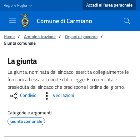
Accedi all'area personale
Regione Puglia
Comune di Carmiano
Ti trovi in:
Home
/
Amministrazione
/
Organi di governo
/
Giunta comunale
Giunta comunale - Comune di Carmiano
La giunta
La giunta, nominata dal sindaco, esercita collegialmente le
funzioni ad essa attribuite dalla legge. E' convocata e
presieduta dal sindaco che predispone l’ordine del giorno.
Condividi
Vedi azioni
Categorie e argomenti
Giunta comunale